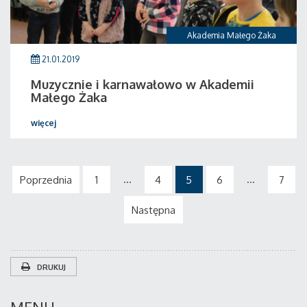
Akademia Małego Żaka
21.01.2019
Muzycznie i karnawałowo w Akademii
Małego Żaka
więcej
...
...
Poprzednia
1
4
5
6
7
Następna
DRUKUJ