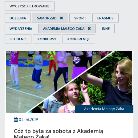
WYCZYŚĆ FILTROWANIE
UCZELNIA
SAMORZĄD
SPORT
ERASMUS
WYDARZENIA
AKADEMIA MAŁEGO ŻAKA
INNE
STUDENCI
KONKURSY
KONFERENCJE
Akademia Małego Żaka
04.06.2019
Cóż to była za sobota z Akademią
Małego Żaka!