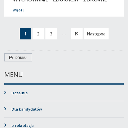
więcej
...
1
2
3
19
Następna
DRUKUJ
MENU
Uczelnia
Dla kandydatów
e-rekrutacja