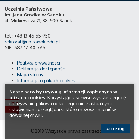
Uczelnia Państwowa
im. Jana Grodka w Sanoku
ul. Mickiewicza 21, 38-500 Sanok
tel.: +48 13 46 55 950
rektorat@up-sanok.edu.pl
NIP 687-17-40-766
Polityka prywatności
Deklaracja dostępności
Mapa strony
Informacja o plikach cookies
Nasze serwisy używają informacji zapisanych w
plikach cookies.
Korzystając z serwisu wyrażasz zgodę
na używanie plików cookies zgodnie z aktualnymi
ustawieniami przeglądarki, które możesz zmienić w
dowolnej chwili.
AKCEPTUJĘ
©2018 Wszystkie prawa zastrzeżone.