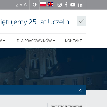
A
A
A
iętujemy 25 lat Uczelni!
W
DLA PRACOWNIKÓW
KONTAKT
WYCZYŚĆ FILTROWANIE