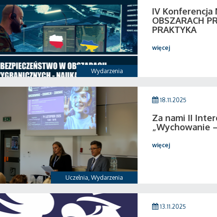
IV Konferencj
OBSZARACH PR
PRAKTYKA
więcej
Wydarzenia
18.11.2025
Za nami II Inte
„Wychowanie –
więcej
Uczelnia
,
Wydarzenia
13.11.2025