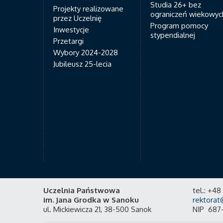
Studia 26+ bez
Projekty realizowane
ograniczeń wiekowyc
przez Uczelnię
Program pomocy
Inwestycje
stypendialnej
Przetargi
Wybory 2024-2028
Jubileusz 25-lecia
Uczelnia Państwowa
tel.: +4
im. Jana Grodka w Sanoku
rektorat
ul. Mickiewicza 21, 38-500 Sanok
NIP 687