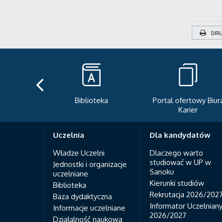
DRU
teka
Portal ofertowy Biura
Newsletter
Karier
Uczelnia
Dla kandydatów
Władze Uczelni
Dlaczego warto
studiować w UP w
Jednostki i organizacje
Sanoku
uczelniane
Kierunki studiów
Biblioteka
Rekrutacja 2026/202
Baza dydaktyczna
Informator Uczelnian
Informacje uczelniane
2026/2027
Działalność naukowa