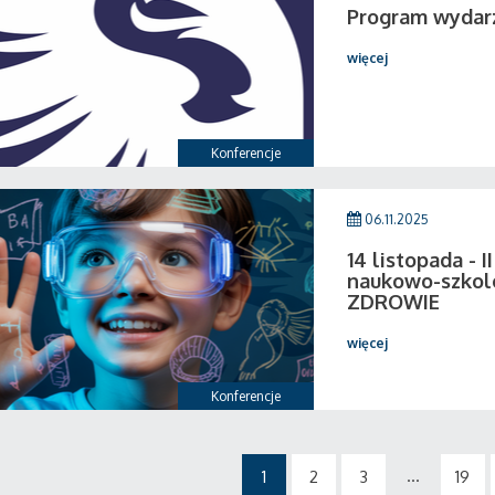
Program wydar
więcej
Konferencje
06.11.2025
14 listopada - 
naukowo-szkol
ZDROWIE
więcej
Konferencje
...
1
2
3
19