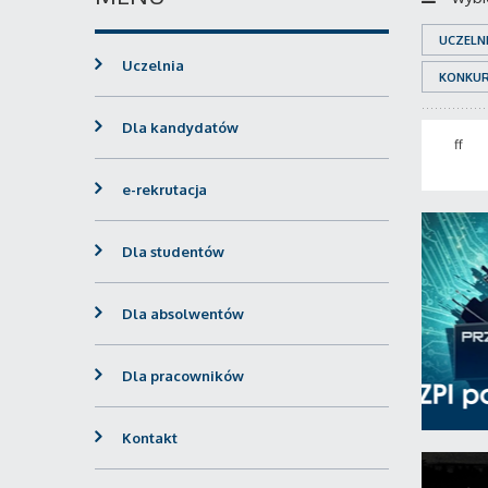
UCZELN
Uczelnia
KONKU
Dla kandydatów
ff
e-rekrutacja
Dla studentów
Dla absolwentów
Dla pracowników
Kontakt