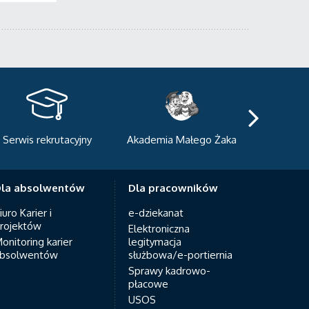
kademia Małego Żaka
Centrum Sportowo-
Centrum
Dydaktyczne
Med
la absolwentów
Dla pracowników
iuro Karier i
e-dziekanat
rojektów
Elektroniczna
onitoring karier
legitymacja
bsolwentów
służbowa/e-portiernia
Sprawy kadrowo-
płacowe
USOS