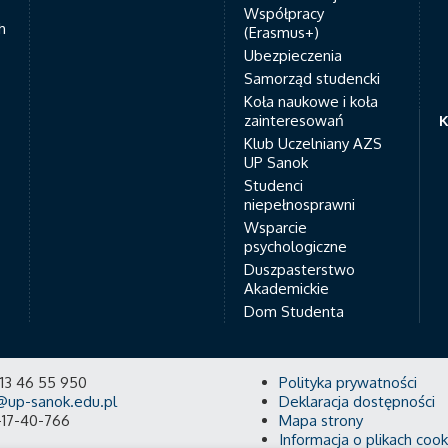
Współpracy
h
(Erasmus+)
Ubezpieczenia
Samorząd studencki
Koła naukowe i koła
zainteresowań
K
Klub Uczelniany AZS
UP Sanok
Studenci
niepełnosprawni
Wsparcie
psychologiczne
Duszpasterstwo
Akademickie
Dom Studenta
8 13 46 55 950
Polityka prywatności
@up-sanok.edu.pl
Deklaracja dostępności
-17-40-766
Mapa strony
Informacja o plikach cook