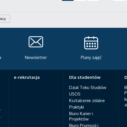
KUJ
Plany zajęć
Serwis rekrutacyjny
A
e-rekrutacja
Dla studentów
D
Dział Toku Studiów
B
P
USOS
M
Kształcenie zdalne
a
Praktyki
7
Biuro Karier i
y
Projektów
Biuro Promocji i