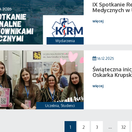
IX Spotkanie R
Medycznych w 
więcej
Wydarzenia
16.12.2025
Świąteczna ini
Oskarka Krupsk
więcej
Uczelnia
,
Studenci
...
1
2
3
32