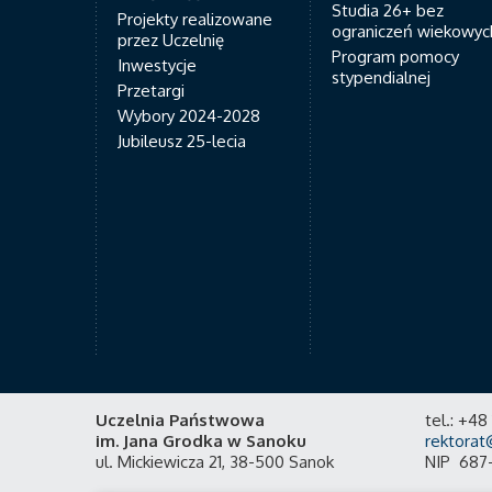
Studia 26+ bez
Projekty realizowane
ograniczeń wiekowyc
przez Uczelnię
Program pomocy
Inwestycje
stypendialnej
Przetargi
Wybory 2024-2028
Jubileusz 25-lecia
Uczelnia Państwowa
tel.: +4
im. Jana Grodka w Sanoku
rektorat
ul. Mickiewicza 21, 38-500 Sanok
NIP 687