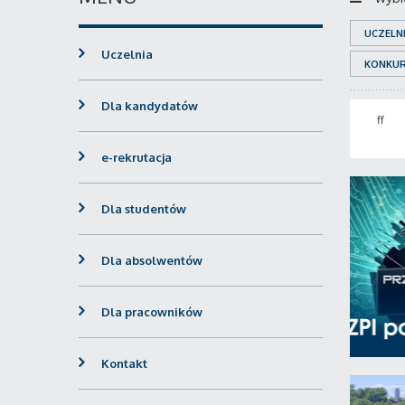
UCZELN
Uczelnia
KONKU
Dla kandydatów
ff
e-rekrutacja
Dla studentów
Dla absolwentów
Dla pracowników
Kontakt