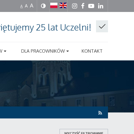
A
A
A
iętujemy 25 lat Uczelni!
W
DLA PRACOWNIKÓW
KONTAKT
WYCZYŚĆ FILTROWANIE