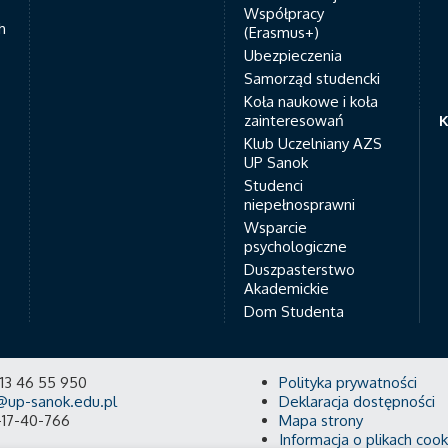
Współpracy
h
(Erasmus+)
Ubezpieczenia
Samorząd studencki
Koła naukowe i koła
zainteresowań
K
Klub Uczelniany AZS
UP Sanok
Studenci
niepełnosprawni
Wsparcie
psychologiczne
Duszpasterstwo
Akademickie
Dom Studenta
8 13 46 55 950
Polityka prywatności
@up-sanok.edu.pl
Deklaracja dostępności
-17-40-766
Mapa strony
Informacja o plikach cook