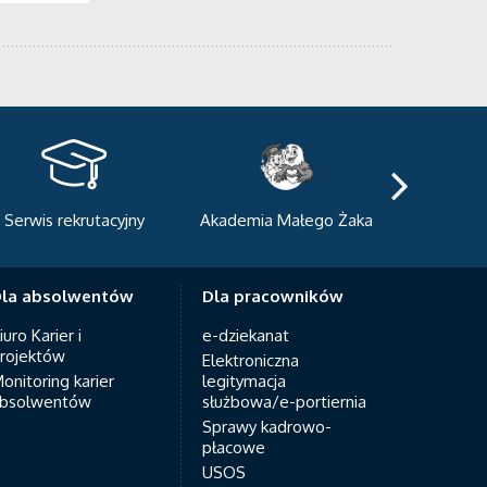
kademia Małego Żaka
Centrum Sportowo-
Centrum
Dydaktyczne
Med
la absolwentów
Dla pracowników
iuro Karier i
e-dziekanat
rojektów
Elektroniczna
onitoring karier
legitymacja
bsolwentów
służbowa/e-portiernia
Sprawy kadrowo-
płacowe
USOS