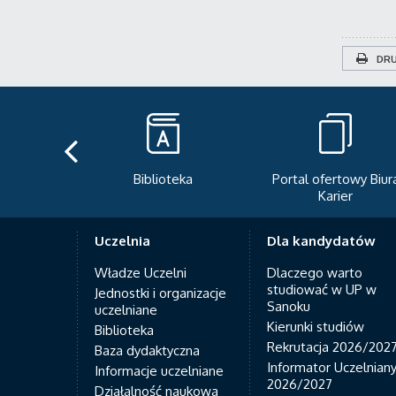
DRU
teka
Portal ofertowy Biura
Newsletter
Karier
Uczelnia
Dla kandydatów
Władze Uczelni
Dlaczego warto
studiować w UP w
Jednostki i organizacje
Sanoku
uczelniane
Kierunki studiów
Biblioteka
Rekrutacja 2026/202
Baza dydaktyczna
Informator Uczelnian
Informacje uczelniane
2026/2027
Działalność naukowa