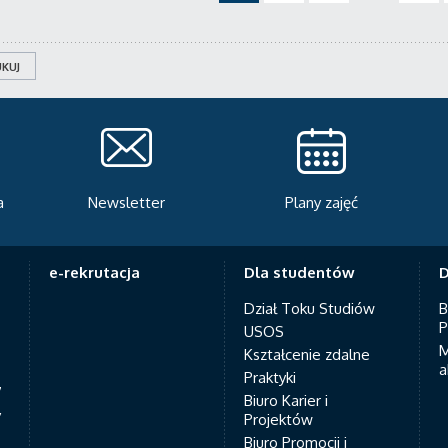
KUJ
Plany zajęć
Serwis rekrutacyjny
A
e-rekrutacja
Dla studentów
D
Dział Toku Studiów
B
P
USOS
M
Kształcenie zdalne
a
Praktyki
7
Biuro Karier i
y
Projektów
Biuro Promocji i