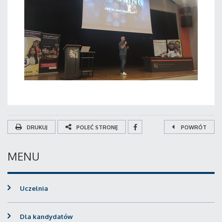
DRUKUJ
POLEĆ STRONĘ
POWRÓT
MENU
Uczelnia
Dla kandydatów