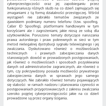
cyberprzestępczości oraz jej zapobieganiu przez
funkcjonariuszy różnych służb na co dzień zajmujących się
zmaganiami z tą formą działalności przestępczej. Wśród
wystąpień nie zabrakło tematów związanych ze
zjawiskiem podmiany numeru telefonu (tzw. spoofing,
Caller ID Spoofing), platformami handlowymi w tym
korzyściami ale i zagrożeniami, jakie niosą ze sobą dla
użytkowników. Poruszono tematy dotyczące naruszania
prawa autorskiego i praw pokrewnych w sieci w tym
metod nielegalnej dystrybucji sygnału telewizyjnego i jej
zwalczania. Dyskutowano również o możliwościach
technicznych i prawnych zabezpieczania danych
stanowiących dowód w prowadzonych postępowaniach,
jak również o możliwościach i sposobach pozyskiwania
danych od administratorów zagranicznych, ale również o
tym, czy pokrzywdzony posiada możliwości prywatnego
zabezpieczenia danych w sprawach jego samego
dotyczących. Nie zabrakło również tematu pojawiających
się słabości w ramach nadzoru i planowania czynności w
postępowaniach przygotowawczych z zakresu zwalczania
szeroko pojętej cyberprzestępczości jakie na co dzień
prowadzone są przez organy ścigania.