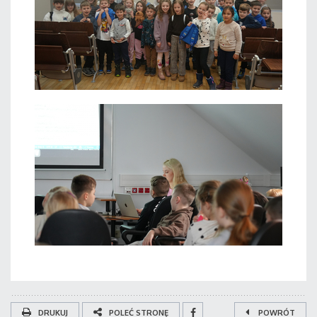
DRUKUJ
POLEĆ STRONĘ
POWRÓT