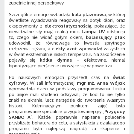
zupełnie innej perspektywy.
Szczególne emocje wzbudziła
kula plazmowa
, w której
świetliste wyładowania reagowały na dotyk dłoni, oraz
eksperymenty z
elektrostatycznością
, pokazujące, że
niewidzialne siły mają realną moc.
Lampa UV
odsłoniła
to, czego nie widać gołym okiem,
balansujący ptak
udowodnił, że równowaga to kwestia sprytnego
rozłożenia ciężaru, a
ciekły azot
wprowadził wszystkich
w świat ekstremalnie niskich temperatur. Na zakończenie
pojawiły się
kółka dymne
– efektowne, niemal
hipnotyzujące pierścienie unoszące się w powietrzu.
Po naukowych emocjach przyszedł czas na
świat
cyfrowy
. W sali informatycznej
mgr inż. Anna Wójcik
wprowadziła dzieci w podstawy programowania. Linijka
po linijce mali studenci odkrywali, że kod to nie tylko
znaki na ekranie, lecz narzędzie do tworzenia własnych
historii. Kulminacyjnym punktem zajęć było
programowanie specjalnie przygotowanej gry „
Przygody
SANBOTA
”. Każde poprawnie napisane polecenie
przybliżało bohatera do celu, a satysfakcja z działającego
programu była najlepszą nagrodą za skupienie i