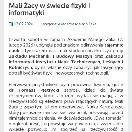
Mali Żacy w świecie fizyki i
informatyki
12.02.2026
Kategoria:
Akademia Małego Żaka
Czwarta sobota w ramach Akademii Małego Żaka (7.
lutego 2026) upłynęła pod znakiem odkrywania
tajemnic
nauki
. Tym razem nasi mali studenci przekroczyli progi
Zakładu Mechaniki i Budowy Maszyn
oraz
Zakładu
Informatyki Instytutu Nauk Technicznych, Leśnych i
Rolniczych
, by na własne oczy zobaczyć, jak fascynujący
potrafi być świat fizyki i nowoczesnych technologii.
Pierwszym przystankiem była pracownia fizyczna, gdzie
dr Tomasz Pietrycki
zaprosił dzieci do świata
eksperymentów, które z pozoru wydają się magią, a w
rzeczywistości są efektem praw rządzących naturą. Mali
Żacy z zapartym tchem obserwowali Nurka Kartezjusza,
który posłusznie zanurzał się i wynurzał, odkrywając przed
nimi tajemnice ciśnienia. W doświadczeniu „Dwa tornada”
mogli zobaczyć, jak powstaje wir powietrza, a zwierciadło
wklęsłe pozwoliło im spojrzeć na rzeczywistość z