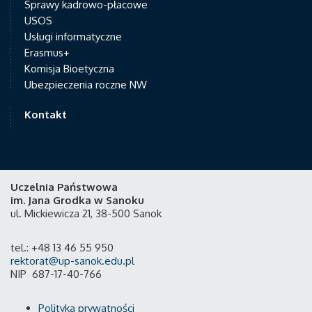
Sprawy kadrowo-płacowe
USOS
Usługi informatyczne
Erasmus+
Komisja Bioetyczna
Ubezpieczenia roczne NW
Kontakt
Uczelnia Państwowa
im. Jana Grodka w Sanoku
ul. Mickiewicza 21, 38-500 Sanok
tel.: +48 13 46 55 950
rektorat@up-sanok.edu.pl
NIP 687-17-40-766
Polityka prywatności