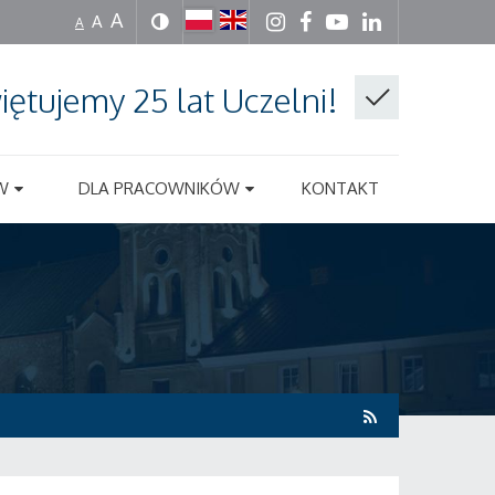
A
A
A
iętujemy 25 lat Uczelni!
W
DLA PRACOWNIKÓW
KONTAKT