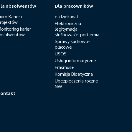
la absolwentów
Dla pracowników
iuro Karier i
e-dziekanat
rojektów
Elektroniczna
onitoring karier
legitymacja
bsolwentów
służbowa/e-portiernia
Sprawy kadrowo-
płacowe
USOS
Usługi informatyczne
Erasmus+
Komisja Bioetyczna
Ubezpieczenia roczne
NW
ontakt