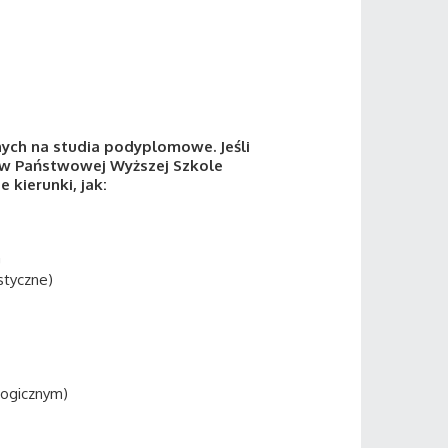
ych na studia podyplomowe. Jeśli
c w Państwowej Wyższej Szkole
 kierunki, jak:
u
astyczne)
gogicznym)