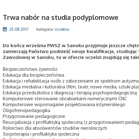
Trwa nabór na studia podyplomowe
25.08.2017
Kategoria:
Uczelnia
Do końca września PWSZ w Sanoku przyjmuje jeszcze chętn
zamierzają Państwo podnieść swoje kwalifikacje, studiują
Zawodowej w Sanoku, to w ofercie uczelni znajdują się takie
Bezpieczeństwo żywności
Edukacja dla bezpieczeństwa
Edukacja i rehabilitacja osób z zaburzeniami ze spektrum autyzm
Edukacja medialna i kulturalna (film, teatr, nowe media, sztuki pl
Edukacja przedszkolna z diagnozą i terapią psychopedagogiczną
Komputerowe sterowanie obrabiarkami numerycznymi CNC
Komputerowe wspomaganie projektowania inżynierskiego
Oligofrenopedagogika
Przygotowanie pedagogiczne
Resocjalizacja z profilaktyką społeczną (z przygotowaniem peda
Rolnictwo dla absolwentów studiów nierolniczych
Socjoterapia i profilaktyka społeczna