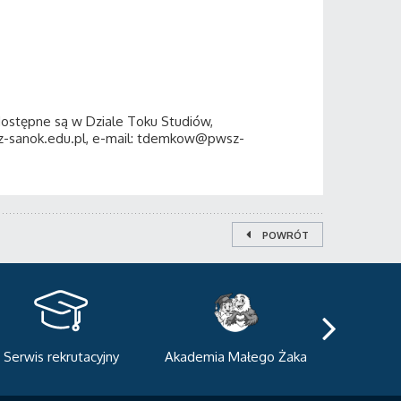
ostępne są w Dziale Toku Studiów,
pwsz-sanok.edu.pl, e-mail: tdemkow@pwsz-
POWRÓT
Serwis rekrutacyjny
Akademia Małego Żaka
Centrum
Dyda