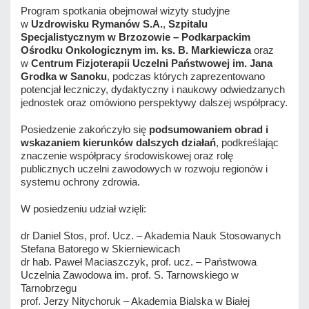
Program spotkania obejmował wizyty studyjne
w
Uzdrowisku Rymanów S.A.
,
Szpitalu
Specjalistycznym w Brzozowie – Podkarpackim
Ośrodku Onkologicznym im. ks. B. Markiewicza
oraz
w
Centrum Fizjoterapii Uczelni Państwowej im. Jana
Grodka w Sanoku
, podczas których zaprezentowano
potencjał leczniczy, dydaktyczny i naukowy odwiedzanych
jednostek oraz omówiono perspektywy dalszej współpracy.
Posiedzenie zakończyło się
podsumowaniem obrad i
wskazaniem kierunków dalszych działań
, podkreślając
znaczenie współpracy środowiskowej oraz rolę
publicznych uczelni zawodowych w rozwoju regionów i
systemu ochrony zdrowia.
W posiedzeniu udział wzięli:
dr Daniel Stos, prof. Ucz. – Akademia Nauk Stosowanych
Stefana Batorego w Skierniewicach
dr hab. Paweł Maciaszczyk, prof. ucz. – Państwowa
Uczelnia Zawodowa im. prof. S. Tarnowskiego w
Tarnobrzegu
prof. Jerzy Nitychoruk – Akademia Bialska w Białej