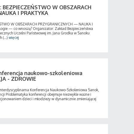
wa: BEZPIECZEŃSTWO W OBSZARACH
AUKA I PRAKTYKA
ZEŃSTWO W OBSZARACH PRZYGRANICZNYCH — NAUKA I
ogie — co wnoszą? Organizator: Zakład Bezpieczeństwa
ecznych Uczelni Państwowej im. Jana Grodka w Sanoku
 (...)
więcej
konferencja naukowo-szkoleniowa
JA - ZDROWIE
Interdyscyplinarna Konferencja Naukowo-Szkoleniowa Sanok,
ncji Problematyka konferencji obejmuje niezwykle ważne i
cjonowaniem dzieci i młodzieży w dynamicznie zmieniającej