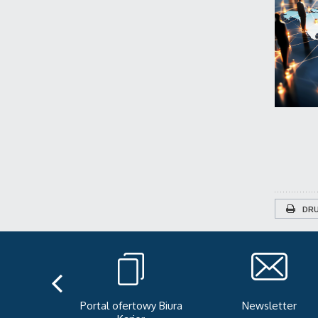
DRU
teka
Portal ofertowy Biura
Newsletter