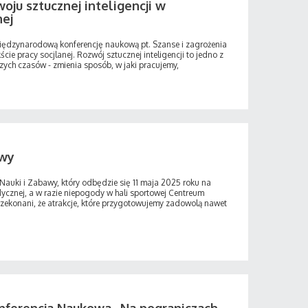
oju sztucznej inteligencji w
nej
ędzynarodową konferencję naukową pt. Szanse i zagrożenia
ście pracy socjlanej. Rozwój sztucznej inteligencji to jedno z
zych czasów - zmienia sposób, w jaki pracujemy,
awy
Nauki i Zabawy, który odbędzie się 11 maja 2025 roku na
cznej, a w razie niepogody w hali sportowej Centreum
ekonani, że atrakcje, które przygotowujemy zadowolą nawet