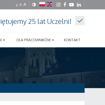
A
A
A
iętujemy 25 lat Uczelni!
W
DLA PRACOWNIKÓW
KONTAKT