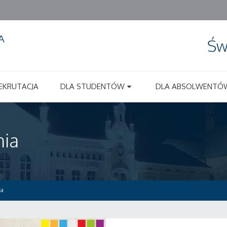
Św
EKRUTACJA
DLA STUDENTÓW
DLA ABSOLWENTÓ
nia
ia