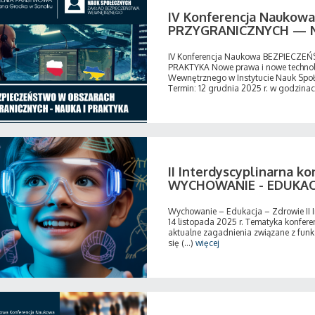
IV Konferencja Nauko
PRZYGRANICZNYCH — N
IV Konferencja Naukowa BEZPIEC
PRAKTYKA Nowe prawa i nowe technol
Wewnętrznego w Instytucie Nauk Społ
Termin: 12 grudnia 2025 r. w godzinach
II Interdyscyplinarna 
WYCHOWANIE - EDUKAC
Wychowanie – Edukacja – Zdrowie II 
14 listopada 2025 r. Tematyka konfere
aktualne zagadnienia związane z funk
się (...)
więcej