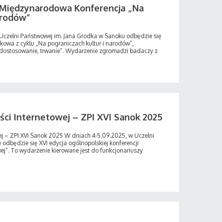
II Międzynarodowa Konferencja „Na
arodów”
 Uczelni Państwowej im. Jana Grodka w Sanoku odbędzie się
owa z cyklu „Na pograniczach kultur i narodów”,
 dostosowanie, trwanie”. Wydarzenie zgromadzi badaczy z
ści Internetowej – ZPI XVI Sanok 2025
ej – ZPI XVI Sanok 2025 W dniach 4-5.09.2025, w Uczelni
odbędzie się XVI edycja ogólnopolskiej konferencji
ej”. To wydarzenie kierowane jest do funkcjonariuszy