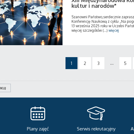
XIII Międzynarodowa Ko
kultur i narodów"
Szanowni Państwo,serdecznie zapras
Konferencję Naukową z cyklu „Na pogra
13 września 2025 roku w Uczelni Pańs
więcej szczegółów (...)
więcej
...
1
2
3
5
KUJ
Plany zajęć
Serwis rekrutacyjny
A