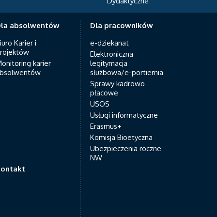
Dydaktyczne
Med
la absolwentów
Dla pracowników
iuro Karier i
e-dziekanat
rojektów
Elektroniczna
onitoring karier
legitymacja
bsolwentów
służbowa/e-portiernia
Sprawy kadrowo-
płacowe
USOS
Usługi informatyczne
Erasmus+
Komisja Bioetyczna
Ubezpieczenia roczne
NW
ontakt