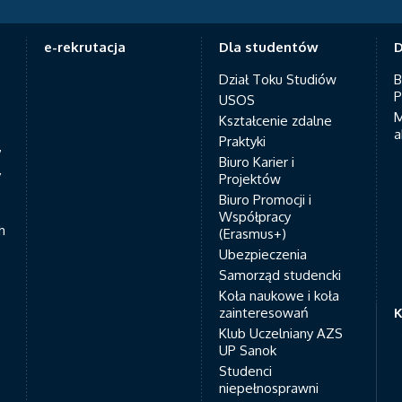
e-rekrutacja
Dla studentów
D
Dział Toku Studiów
B
P
USOS
M
Kształcenie zdalne
a
Praktyki
7
Biuro Karier i
y
Projektów
Biuro Promocji i
Współpracy
h
(Erasmus+)
Ubezpieczenia
Samorząd studencki
Koła naukowe i koła
zainteresowań
K
Klub Uczelniany AZS
UP Sanok
Studenci
niepełnosprawni