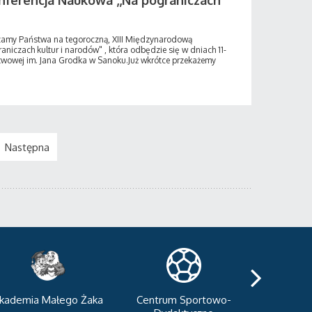
nferencja Naukowa ,,Na pograniczach
zamy Państwa na tegoroczną, XIII Międzynarodową
niczach kultur i narodów" , która odbędzie się w dniach 11-
twowej im. Jana Grodka w Sanoku.Już wkrótce przekażemy
Następna
kademia Małego Żaka
Centrum Sportowo-
Centrum