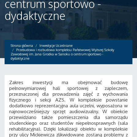
centrum sportowo -
dydaktyczne
Strona główna
Inwestycje Uczelniane
Przebudowa i rozbudowa kompleksu Państwowej Wyższej Szkoły
Zawodowej im. Jana Grodka w Sanoku o centrum sportowo -
dydaktyczne
Zakres inwestycji ma obejmować budowę
pełnowymiarowej hali sportowej z zapleczem,
przeznaczonej dla prowadzenia zajęć z wychowania
fizycznego i sekcji AZS. W kompleksie powstanie
dodatkowo reprezentacyjna aula uczelni, wyposażona w
najnowocześniejszy sprzęt audiowizualny. W obiekcie
przewidziano także pomieszczenia dla samorządu
studenckiego oraz studentów niepełnosprawnych (sala
rehabilitacyjna). Dzięki lokalizacji obiektu w kompleksie
przy ulicy Mickiewicza zlikwidowane zostaną problemy z