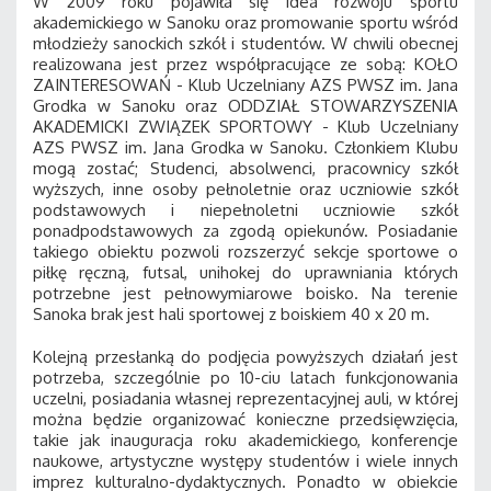
W 2009 roku pojawiła się idea rozwoju sportu
akademickiego w Sanoku oraz promowanie sportu wśród
młodzieży sanockich szkół i studentów. W chwili obecnej
realizowana jest przez współpracujące ze sobą: KOŁO
ZAINTERESOWAŃ - Klub Uczelniany AZS PWSZ im. Jana
Grodka w Sanoku oraz ODDZIAŁ STOWARZYSZENIA
AKADEMICKI ZWIĄZEK SPORTOWY - Klub Uczelniany
AZS PWSZ im. Jana Grodka w Sanoku. Członkiem Klubu
mogą zostać; Studenci, absolwenci, pracownicy szkół
wyższych, inne osoby pełnoletnie oraz uczniowie szkół
podstawowych i niepełnoletni uczniowie szkół
ponadpodstawowych za zgodą opiekunów. Posiadanie
takiego obiektu pozwoli rozszerzyć sekcje sportowe o
piłkę ręczną, futsal, unihokej do uprawniania których
potrzebne jest pełnowymiarowe boisko. Na terenie
Sanoka brak jest hali sportowej z boiskiem 40 x 20 m.
Kolejną przesłanką do podjęcia powyższych działań jest
potrzeba, szczególnie po 10-ciu latach funkcjonowania
uczelni, posiadania własnej reprezentacyjnej auli, w której
można będzie organizować konieczne przedsięwzięcia,
takie jak inauguracja roku akademickiego, konferencje
naukowe, artystyczne występy studentów i wiele innych
imprez kulturalno-dydaktycznych. Ponadto w obiekcie