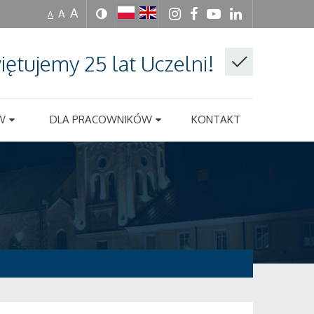
A
A
A
iętujemy 25 lat Uczelni!
W
DLA PRACOWNIKÓW
KONTAKT