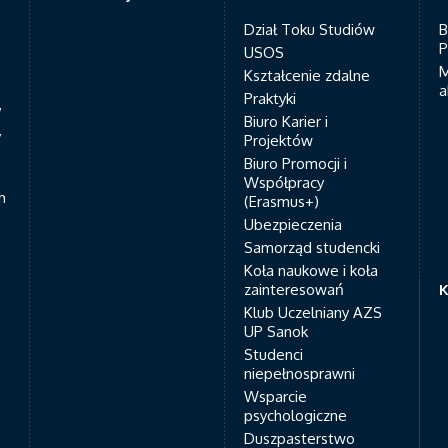
Dział Toku Studiów
B
P
USOS
M
Kształcenie zdalne
a
Praktyki
7
Biuro Karier i
y
Projektów
Biuro Promocji i
Współpracy
h
(Erasmus+)
Ubezpieczenia
Samorząd studencki
Koła naukowe i koła
zainteresowań
K
Klub Uczelniany AZS
UP Sanok
Studenci
niepełnosprawni
Wsparcie
psychologiczne
Duszpasterstwo