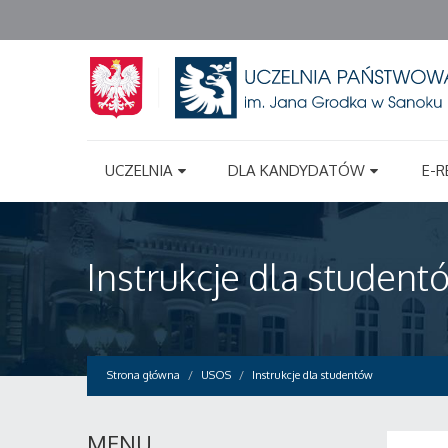
UCZELNIA
DLA KANDYDATÓW
E-R
Instrukcje dla student
Strona główna
USOS
Instrukcje dla studentów
MENU