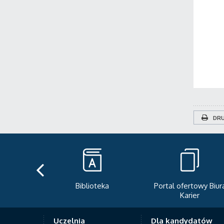
DRU
Biblioteka
Portal ofertowy Biur
Karier
Uczelnia
Dla kandydatów