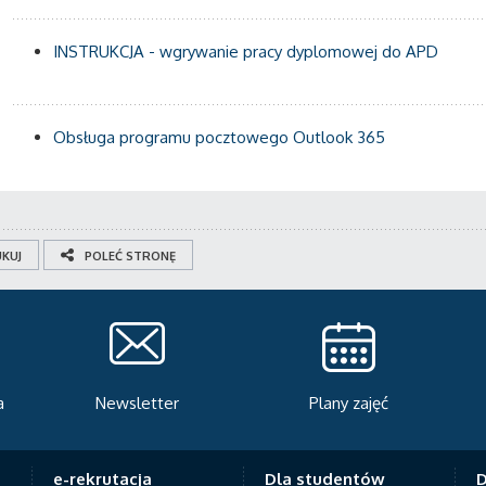
INSTRUKCJA - wgrywanie pracy dyplomowej do APD
Obsługa programu pocztowego Outlook 365
KUJ
POLEĆ STRONĘ
a
Newsletter
Plany zajęć
e-rekrutacja
Dla studentów
D