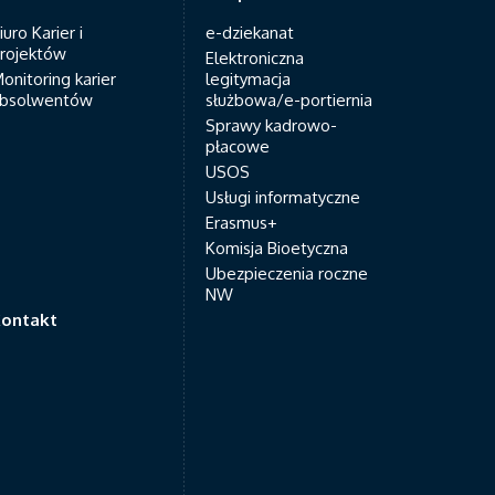
iuro Karier i
e-dziekanat
rojektów
Elektroniczna
onitoring karier
legitymacja
bsolwentów
służbowa/e-portiernia
Sprawy kadrowo-
płacowe
USOS
Usługi informatyczne
Erasmus+
Komisja Bioetyczna
Ubezpieczenia roczne
NW
ontakt