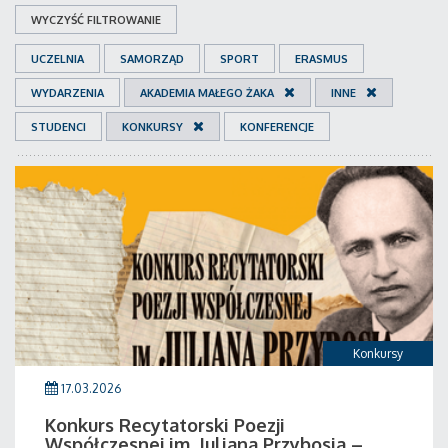
WYCZYŚĆ FILTROWANIE
UCZELNIA
SAMORZĄD
SPORT
ERASMUS
WYDARZENIA
AKADEMIA MAŁEGO ŻAKA
INNE
STUDENCI
KONKURSY
KONFERENCJE
Konkursy
17.03.2026
Konkurs Recytatorski Poezji
Współczesnej im. Juliana Przybosia –