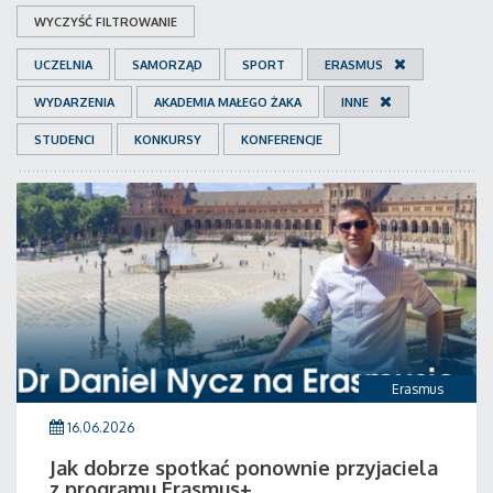
WYCZYŚĆ FILTROWANIE
UCZELNIA
SAMORZĄD
SPORT
ERASMUS
WYDARZENIA
AKADEMIA MAŁEGO ŻAKA
INNE
STUDENCI
KONKURSY
KONFERENCJE
Erasmus
16.06.2026
Jak dobrze spotkać ponownie przyjaciela
z programu Erasmus+