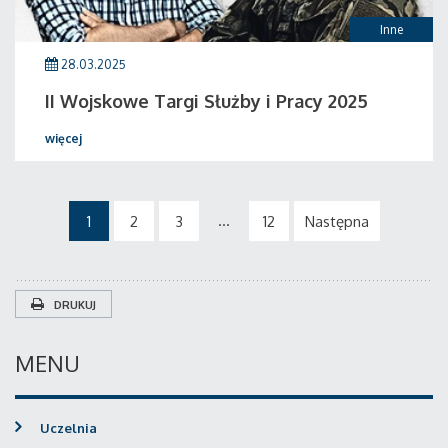
Inne
28.03.2025
II Wojskowe Targi Służby i Pracy 2025
więcej
...
1
2
3
12
Następna
DRUKUJ
MENU
Uczelnia