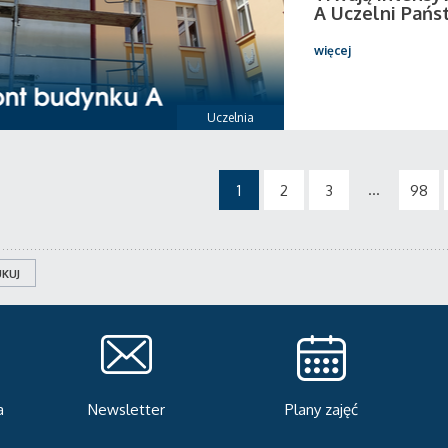
A Uczelni Pańs
więcej
Uczelnia
...
1
2
3
98
KUJ
Plany zajęć
Serwis rekrutacyjny
A