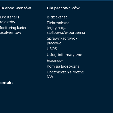
la absolwentów
Dla pracowników
iuro Karier i
e-dziekanat
rojektów
Elektroniczna
onitoring karier
legitymacja
bsolwentów
służbowa/e-portiernia
Sprawy kadrowo-
płacowe
USOS
Usługi informatyczne
Erasmus+
Komisja Bioetyczna
Ubezpieczenia roczne
NW
ontakt