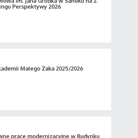
wowa im. Jana Grodka w Sanoku na 2.
ingu Perspektywy 2026
kademii Małego Żaka 2025/2026
wne prace modernizacyjne w Budynku