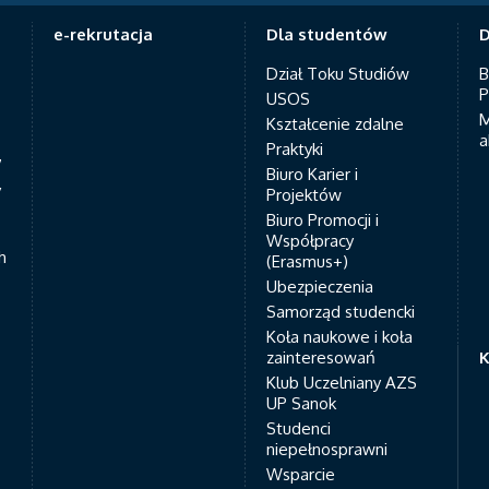
e-rekrutacja
Dla studentów
D
Dział Toku Studiów
B
P
USOS
M
Kształcenie zdalne
a
Praktyki
7
Biuro Karier i
y
Projektów
Biuro Promocji i
Współpracy
h
(Erasmus+)
Ubezpieczenia
Samorząd studencki
Koła naukowe i koła
zainteresowań
K
Klub Uczelniany AZS
UP Sanok
Studenci
niepełnosprawni
Wsparcie