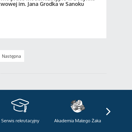
twowej im. Jana Grodka w Sanoku
Następna
kademia Małego Żaka
Centrum Sportowo-
Centrum
Dydaktyczne
Med