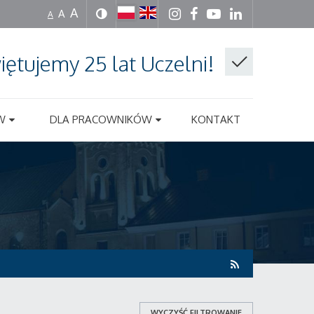
A
A
A
iętujemy 25 lat Uczelni!
W
DLA PRACOWNIKÓW
KONTAKT
WYCZYŚĆ FILTROWANIE