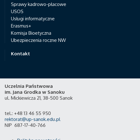
Sprawy kadrowo-płacowe
USOS
Usługi informatyczne
Erasmus+
Komisja Bioetyczna
Ubezpieczenia roczne NW
Kontakt
Uczelnia Państwowa
im. Jana Grodka w Sanoku
ul. Mickiewicza 21, 38-500 Sanok
tel.: +48 13 46 55 950
rektorat@up-sanok.edu.pl
NIP 687-17-40-766