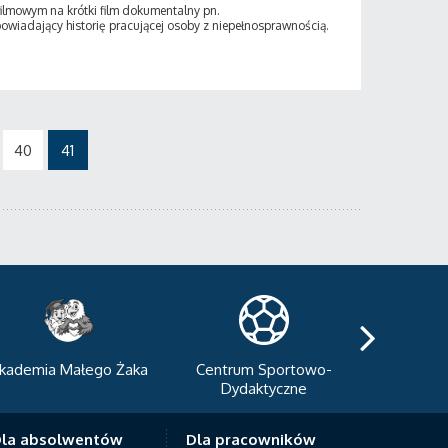
filmowym na krótki film dokumentalny pn.
owiadający historię pracującej osoby z niepełnosprawnością.
40
41
kademia Małego Żaka
Centrum Sportowo-
Centrum
Dydaktyczne
Med
la absolwentów
Dla pracowników