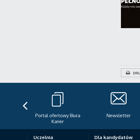
DRU
teka
Portal ofertowy Biura
Newsletter
Karier
Uczelnia
Dla kandydatów