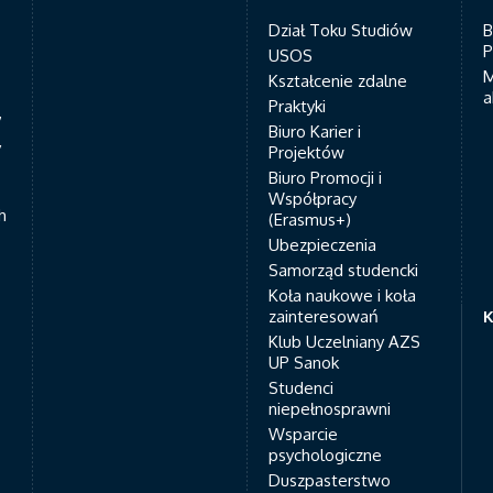
Dział Toku Studiów
B
P
USOS
M
Kształcenie zdalne
a
Praktyki
7
Biuro Karier i
y
Projektów
Biuro Promocji i
Współpracy
h
(Erasmus+)
Ubezpieczenia
Samorząd studencki
Koła naukowe i koła
zainteresowań
K
Klub Uczelniany AZS
UP Sanok
Studenci
niepełnosprawni
Wsparcie
psychologiczne
Duszpasterstwo