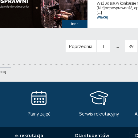
Weź udział w konkursie 
[Nie]pełnosprawność, op
[...]
więcej
Inne
...
Poprzednia
1
39
KUJ
Plany zajęć
Serwis rekrutacyjny
A
e-rekrutacja
Dla studentów
D