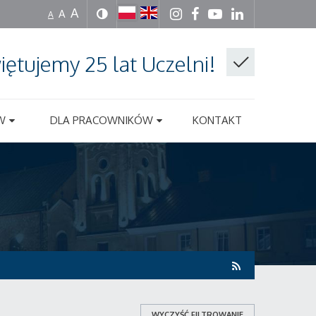
A
A
A
iętujemy 25 lat Uczelni!
W
DLA PRACOWNIKÓW
KONTAKT
WYCZYŚĆ FILTROWANIE