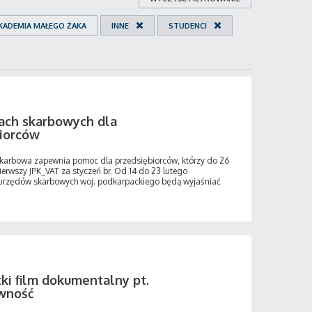
KADEMIA MAŁEGO ŻAKA
INNE
STUDENCI
ach skarbowych dla
iorców
Skarbowa zapewnia pomoc dla przedsiębiorców, którzy do 26
pierwszy JPK_VAT za styczeń br. Od 14 do 23 lutego
urzędów skarbowych woj. podkarpackiego będą wyjaśniać
ki film dokumentalny pt.
awność