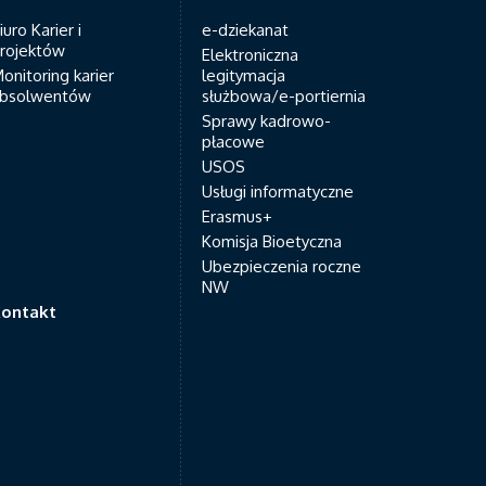
iuro Karier i
e-dziekanat
rojektów
Elektroniczna
onitoring karier
legitymacja
bsolwentów
służbowa/e-portiernia
Sprawy kadrowo-
płacowe
USOS
Usługi informatyczne
Erasmus+
Komisja Bioetyczna
Ubezpieczenia roczne
NW
ontakt