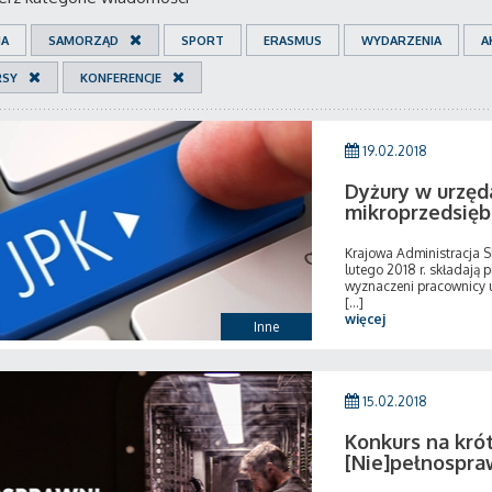
IA
SAMORZĄD
SPORT
ERASMUS
WYDARZENIA
A
RSY
KONFERENCJE
19.02.2018
Dyżury w urzęd
mikroprzedsięb
Krajowa Administracja 
lutego 2018 r. składają 
wyznaczeni pracownicy 
[...]
więcej
Inne
15.02.2018
Konkurs na krót
[Nie]pełnospr