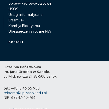
Sprawy kadrowo-płacowe
USOS
Usługi informatyczne
Erasmus+
Komisja Bioetyczna
Ubezpieczenia roczne NW
Kontakt
Uczelnia Państwowa
im. Jana Grodka w Sanoku
ul. Mickiewicza 21, 38-500 Sanok
tel.: +48 13 46 55 950
rektorat@up-sanok.edu.pl
NIP 687-17-40-766