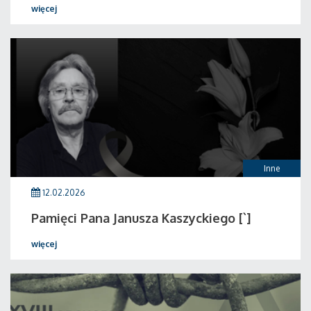
więcej
Inne
12.02.2026
Pamięci Pana Janusza Kaszyckiego [`]
więcej