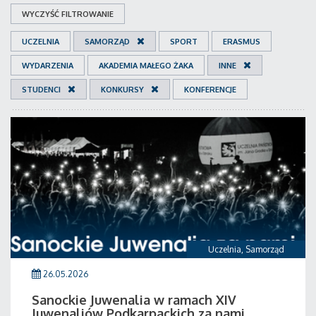
WYCZYŚĆ FILTROWANIE
UCZELNIA
SAMORZĄD
SPORT
ERASMUS
WYDARZENIA
AKADEMIA MAŁEGO ŻAKA
INNE
STUDENCI
KONKURSY
KONFERENCJE
Uczelnia
,
Samorząd
26.05.2026
Sanockie Juwenalia w ramach XIV
Juwenaliów Podkarpackich za nami