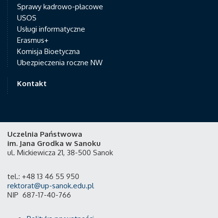
Sprawy kadrowo-płacowe
USOS
Usługi informatyczne
Erasmus+
Komisja Bioetyczna
Ubezpieczenia roczne NW
Kontakt
Uczelnia Państwowa
im. Jana Grodka w Sanoku
ul. Mickiewicza 21, 38-500 Sanok
tel.: +48 13 46 55 950
rektorat@up-sanok.edu.pl
NIP 687-17-40-766