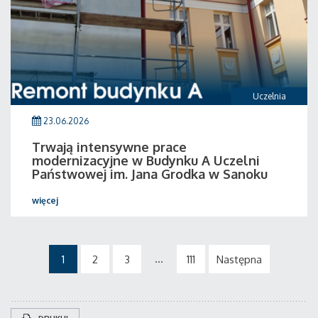
Uczelnia
23.06.2026
Trwają intensywne prace
modernizacyjne w Budynku A Uczelni
Państwowej im. Jana Grodka w Sanoku
więcej
...
1
2
3
111
Następna