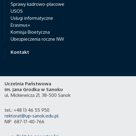
Sprawy kadrowo-płacowe
USOS
Usługi informatyczne
Erasmus+
Komisja Bioetyczna
Ubezpieczenia roczne NW
Kontakt
Uczelnia Państwowa
im. Jana Grodka w Sanoku
ul. Mickiewicza 21, 38-500 Sanok
tel.: +48 13 46 55 950
rektorat@up-sanok.edu.pl
NIP 687-17-40-766