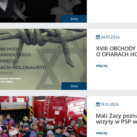
Inne
26.01.2026
XVIII OBCHOD
O OFIARACH H
więcej
Inne
19.01.2026
Mali Żacy pozn
wizyty w PSP 
więcej