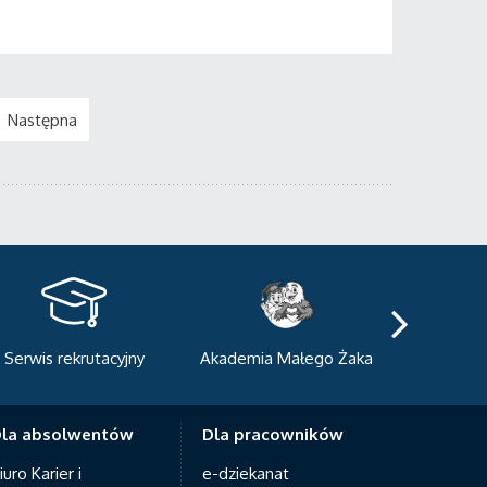
Następna
kademia Małego Żaka
Centrum Sportowo-
Centrum
Dydaktyczne
Med
la absolwentów
Dla pracowników
iuro Karier i
e-dziekanat