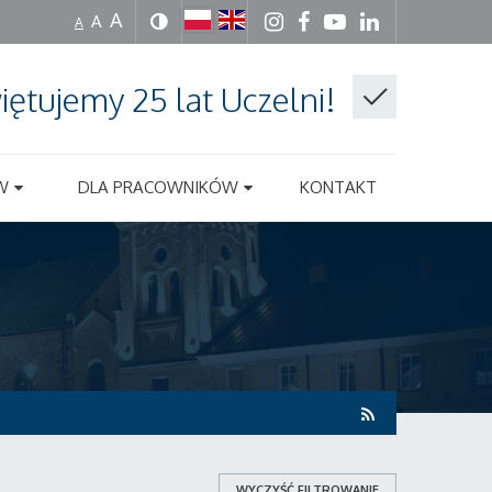
A
A
A
iętujemy 25 lat Uczelni!
W
DLA PRACOWNIKÓW
KONTAKT
WYCZYŚĆ FILTROWANIE