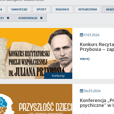
IA
SAMORZĄD
SPORT
ERASMUS
WYDARZENIA
AKAD
RSY
KONFERENCJE
17.03.2026
Konkurs Recytat
Przybosia – zap
więcej
Konkursy
06.03.2026
Konferencja „Pr
psychiczne” w 