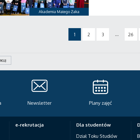
Akademia Małego Żaka
...
1
2
3
26
KUJ
Plany zajęć
Serwis rekrutacyjny
A
e-rekrutacja
Dla studentów
D
Dział Toku Studiów
B