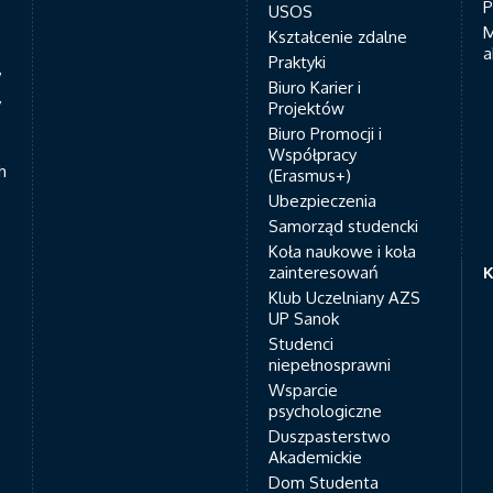
P
USOS
M
Kształcenie zdalne
a
Praktyki
7
Biuro Karier i
y
Projektów
Biuro Promocji i
Współpracy
h
(Erasmus+)
Ubezpieczenia
Samorząd studencki
Koła naukowe i koła
zainteresowań
K
Klub Uczelniany AZS
UP Sanok
Studenci
niepełnosprawni
Wsparcie
psychologiczne
Duszpasterstwo
Akademickie
Dom Studenta