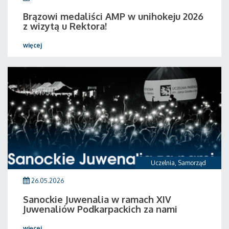
Brązowi medaliści AMP w unihokeju 2026
z wizytą u Rektora!
więcej
Uczelnia
,
Samorząd
26.05.2026
Sanockie Juwenalia w ramach XIV
Juwenaliów Podkarpackich za nami
więcej