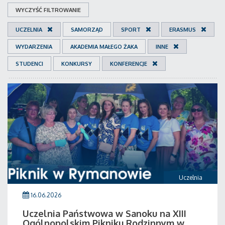
WYCZYŚĆ FILTROWANIE
UCZELNIA
SAMORZĄD
SPORT
ERASMUS
WYDARZENIA
AKADEMIA MAŁEGO ŻAKA
INNE
STUDENCI
KONKURSY
KONFERENCJE
Uczelnia
16.06.2026
Uczelnia Państwowa w Sanoku na XIII
Ogólnopolskim Pikniku Rodzinnym w