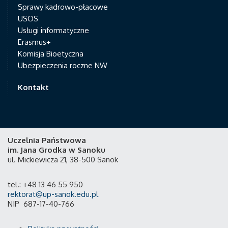
Sprawy kadrowo-płacowe
USOS
Usługi informatyczne
Erasmus+
Komisja Bioetyczna
Ubezpieczenia roczne NW
Kontakt
Uczelnia Państwowa
im. Jana Grodka w Sanoku
ul. Mickiewicza 21, 38-500 Sanok
tel.: +48 13 46 55 950
rektorat@up-sanok.edu.pl
NIP 687-17-40-766