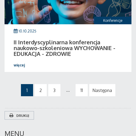
Konferencje
10.10.2025
II Interdyscyplinarna konferencja
naukowo-szkoleniowa WYCHOWANIE -
EDUKACJA - ZDROWIE
więcej
...
1
2
3
11
Następna
DRUKUJ
MENU