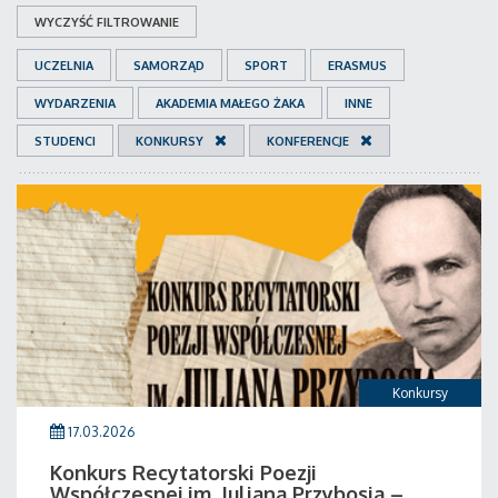
WYCZYŚĆ FILTROWANIE
UCZELNIA
SAMORZĄD
SPORT
ERASMUS
WYDARZENIA
AKADEMIA MAŁEGO ŻAKA
INNE
STUDENCI
KONKURSY
KONFERENCJE
Konkursy
17.03.2026
Konkurs Recytatorski Poezji
Współczesnej im. Juliana Przybosia –