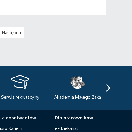
Następna
kademia Małego Żaka
Centrum Sportowo-
Centrum
Dydaktyczne
Med
la absolwentów
Dla pracowników
iuro Karier i
e-dziekanat