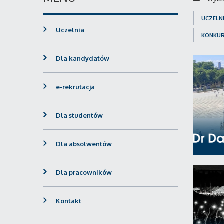
UCZELN
Uczelnia
KONKU
Dla kandydatów
e-rekrutacja
Dla studentów
Dla absolwentów
Dla pracowników
Kontakt