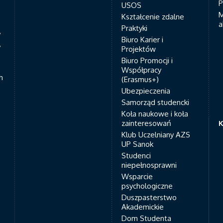
P
USOS
M
Kształcenie zdalne
a
Praktyki
7
Biuro Karier i
y
Projektów
Biuro Promocji i
Współpracy
h
(Erasmus+)
Ubezpieczenia
Samorząd studencki
Koła naukowe i koła
zainteresowań
K
Klub Uczelniany AZS
UP Sanok
Studenci
niepełnosprawni
Wsparcie
psychologiczne
Duszpasterstwo
Akademickie
Dom Studenta