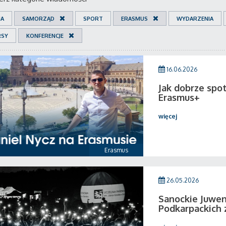
IA
SAMORZĄD
SPORT
ERASMUS
WYDARZENIA
RSY
KONFERENCJE
16.06.2026
Jak dobrze spo
Erasmus+
więcej
Erasmus
26.05.2026
Sanockie Juwen
Podkarpackich 