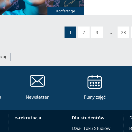
Konferencje
...
1
2
3
23
KUJ
Plany zajęć
Serwis rekrutacyjny
A
e-rekrutacja
Dla studentów
D
Dział Toku Studiów
B