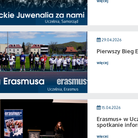
więcej
Uczelnia
,
Samorząd
29.04.2026
Pierwszy Bieg 
więcej
Uczelnia
,
Erasmus
15.04.2026
Erasmus+ w Ucz
spotkanie info
więcej