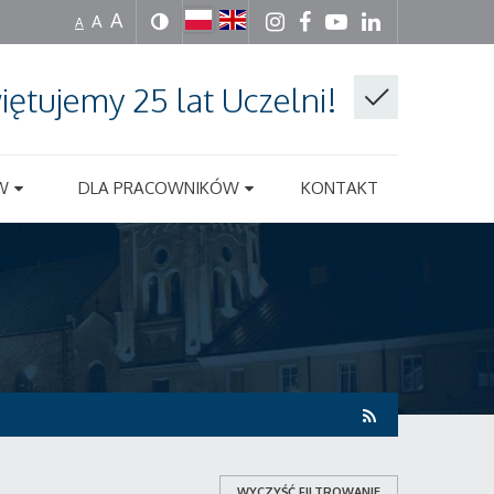
A
A
A
iętujemy 25 lat Uczelni!
W
DLA PRACOWNIKÓW
KONTAKT
WYCZYŚĆ FILTROWANIE