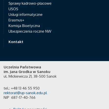
Sprawy kadrowo-płacowe
USOS
Usługi informatyczne
Erasmus+
Komisja Bioetyczna
Ubezpieczenia roczne NW
Kontakt
Uczelnia Państwowa
im. Jana Grodka w Sanoku
ul. Mickiewicza 21, 38-500 Sanok
tel.: +48 13 46 55 950
rektorat@up-sanok.edu.pl
NIP 687-17-40-766