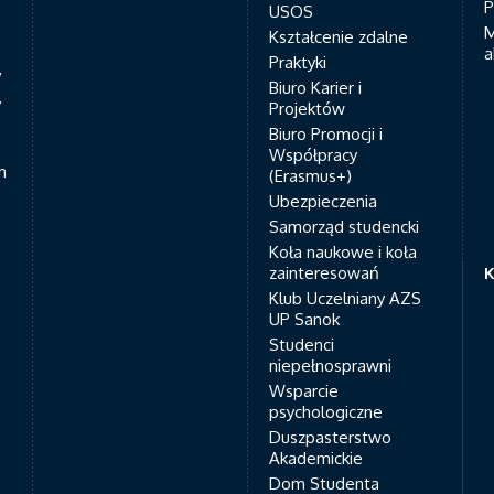
P
USOS
M
Kształcenie zdalne
a
Praktyki
7
Biuro Karier i
y
Projektów
Biuro Promocji i
Współpracy
h
(Erasmus+)
Ubezpieczenia
Samorząd studencki
Koła naukowe i koła
zainteresowań
K
Klub Uczelniany AZS
UP Sanok
Studenci
niepełnosprawni
Wsparcie
psychologiczne
Duszpasterstwo
Akademickie
Dom Studenta