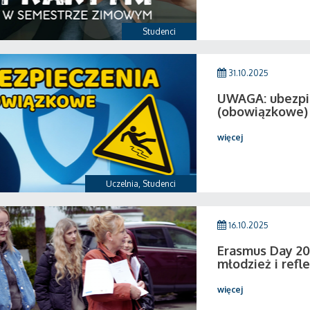
Studenci
31.10.2025
UWAGA: ubezpi
(obowiązkowe)
więcej
Uczelnia
,
Studenci
16.10.2025
Erasmus Day 20
młodzież i refl
więcej