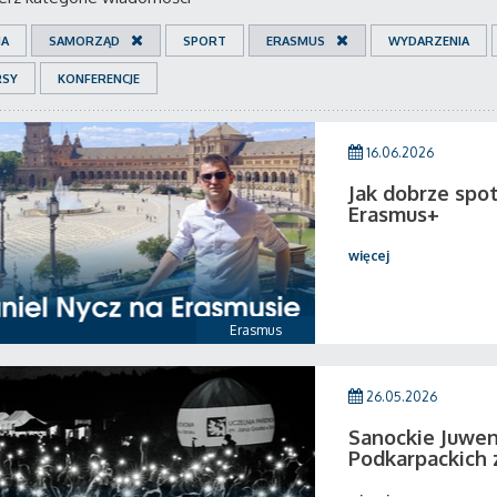
IA
SAMORZĄD
SPORT
ERASMUS
WYDARZENIA
RSY
KONFERENCJE
16.06.2026
Jak dobrze spo
Erasmus+
więcej
Erasmus
26.05.2026
Sanockie Juwen
Podkarpackich 