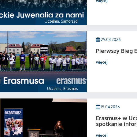
więcej
Uczelnia
,
Samorząd
29.04.2026
Pierwszy Bieg 
więcej
Uczelnia
,
Erasmus
15.04.2026
Erasmus+ w Ucz
spotkanie info
więcej