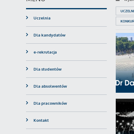
UCZELN
Uczelnia
KONKU
Dla kandydatów
e-rekrutacja
Dla studentów
Dla absolwentów
Dla pracowników
Kontakt