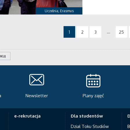
Uczelnia
,
Erasmus
...
1
2
3
25
KUJ
Plany zajęć
Serwis rekrutacyjny
A
e-rekrutacja
Dla studentów
D
Dział Toku Studiów
B