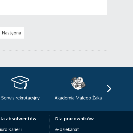
Następna
kademia Małego Żaka
Centrum Sportowo-
Centrum
Dydaktyczne
Med
la absolwentów
Dla pracowników
iuro Karier i
e-dziekanat