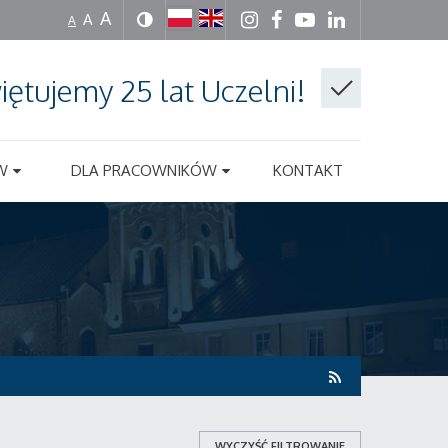
A
A
A
iętujemy 25 lat Uczelni!
W
DLA PRACOWNIKÓW
KONTAKT
WYCZYŚĆ FILTROWANIE