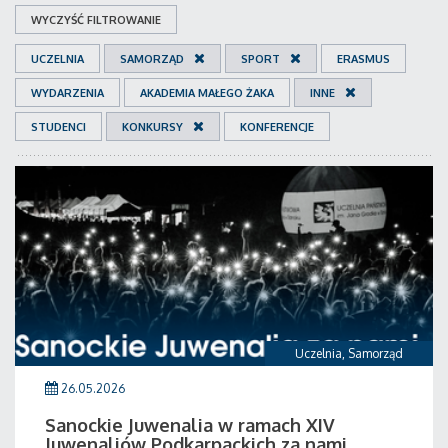
WYCZYŚĆ FILTROWANIE
UCZELNIA
SAMORZĄD
SPORT
ERASMUS
WYDARZENIA
AKADEMIA MAŁEGO ŻAKA
INNE
STUDENCI
KONKURSY
KONFERENCJE
Uczelnia
,
Samorząd
26.05.2026
Sanockie Juwenalia w ramach XIV
Juwenaliów Podkarpackich za nami