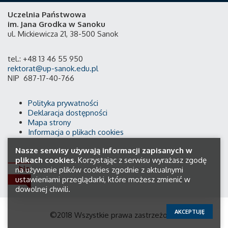
Uczelnia Państwowa
im. Jana Grodka w Sanoku
ul. Mickiewicza 21, 38-500 Sanok
tel.: +48 13 46 55 950
rektorat@up-sanok.edu.pl
NIP 687-17-40-766
Polityka prywatności
Deklaracja dostępności
Mapa strony
Informacja o plikach cookies
Nasze serwisy używają informacji zapisanych w
plikach cookies.
Korzystając z serwisu wyrażasz zgodę
na używanie plików cookies zgodnie z aktualnymi
ustawieniami przeglądarki, które możesz zmienić w
dowolnej chwili.
AKCEPTUJĘ
©2018 Wszystkie prawa zastrzeżone.