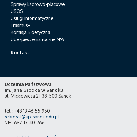
Sprawy kadrowo-płacowe
USOS
Usługi informatyczne
Erasmus+
Komisja Bioetyczna
Ubezpieczenia roczne NW
Kontakt
Uczelnia Państwowa
im. Jana Grodka w Sanoku
ul. Mickiewicza 21, 38-500 Sanok
tel.: +48 13 46 55 950
rektorat@up-sanok.edu.pl
NIP 687-17-40-766