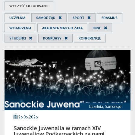
WYCZYŚĆ FILTROWANIE
UCZELNIA
SAMORZĄD
SPORT
ERASMUS
WYDARZENIA
AKADEMIA MAŁEGO ŻAKA
INNE
STUDENCI
KONKURSY
KONFERENCJE
Uczelnia
,
Samorząd
26.05.2026
Sanockie Juwenalia w ramach XIV
Juwenaliów Podkarpackich za nami