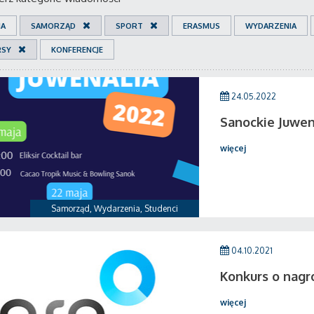
IA
SAMORZĄD
SPORT
ERASMUS
WYDARZENIA
RSY
KONFERENCJE
24.05.2022
Sanockie Juwen
więcej
Samorząd
,
Wydarzenia
,
Studenci
04.10.2021
Konkurs o nagr
więcej