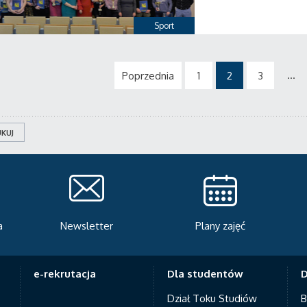
Sport
...
Poprzednia
1
2
3
KUJ
Plany zajęć
Serwis rekrutacyjny
A
e-rekrutacja
Dla studentów
D
Dział Toku Studiów
B