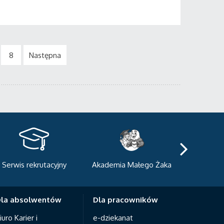
8
Następna
kademia Małego Żaka
Centrum Sportowo-
Centrum
Dydaktyczne
Med
la absolwentów
Dla pracowników
iuro Karier i
e-dziekanat