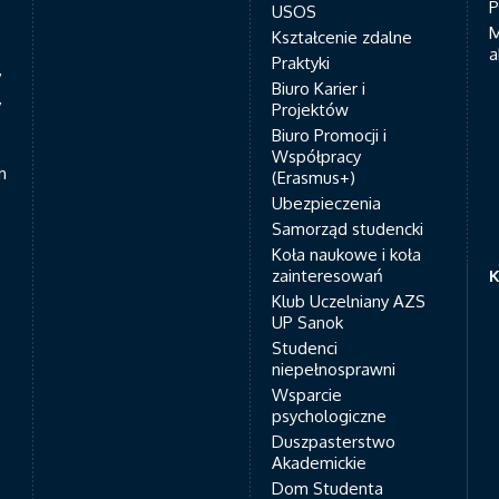
P
USOS
M
Kształcenie zdalne
a
Praktyki
7
Biuro Karier i
y
Projektów
Biuro Promocji i
Współpracy
h
(Erasmus+)
Ubezpieczenia
Samorząd studencki
Koła naukowe i koła
zainteresowań
K
Klub Uczelniany AZS
UP Sanok
Studenci
niepełnosprawni
Wsparcie
psychologiczne
Duszpasterstwo
Akademickie
Dom Studenta