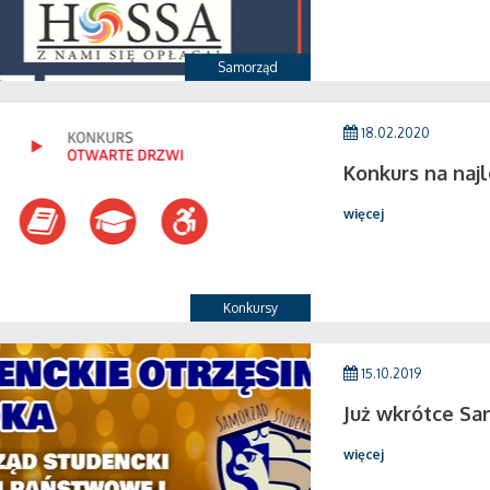
Samorząd
18.02.2020
Konkurs na naj
więcej
Konkursy
15.10.2019
Już wkrótce San
więcej