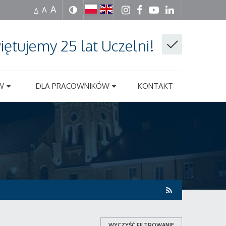
A
A
A
iętujemy 25 lat Uczelni!
W
DLA PRACOWNIKÓW
KONTAKT
WYCZYŚĆ FILTROWANIE