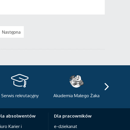
Następna
kademia Małego Żaka
Centrum Sportowo-
Centrum
Dydaktyczne
Med
la absolwentów
Dla pracowników
iuro Karier i
e-dziekanat