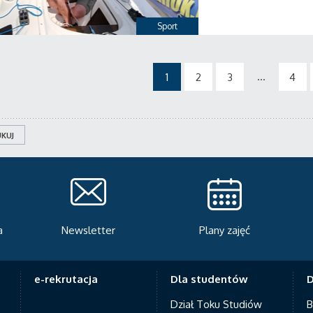
Sport
...
1
2
3
4
KUJ
Plany zajęć
Serwis rekrutacyjny
A
e-rekrutacja
Dla studentów
D
Dział Toku Studiów
B