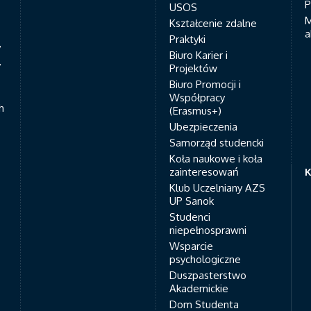
P
USOS
M
Kształcenie zdalne
a
Praktyki
7
Biuro Karier i
y
Projektów
Biuro Promocji i
Współpracy
h
(Erasmus+)
Ubezpieczenia
Samorząd studencki
Koła naukowe i koła
zainteresowań
K
Klub Uczelniany AZS
UP Sanok
Studenci
niepełnosprawni
Wsparcie
psychologiczne
Duszpasterstwo
Akademickie
Dom Studenta