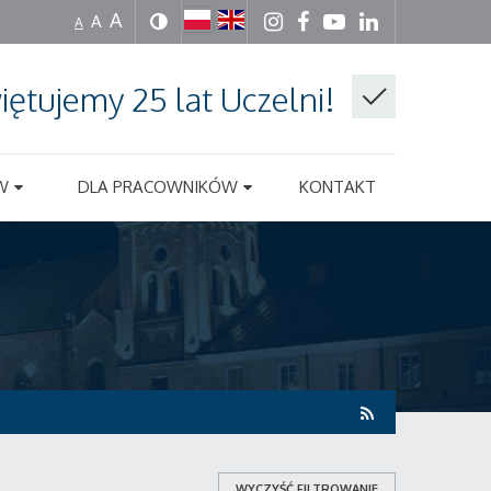
A
A
A
iętujemy 25 lat Uczelni!
W
DLA PRACOWNIKÓW
KONTAKT
WYCZYŚĆ FILTROWANIE