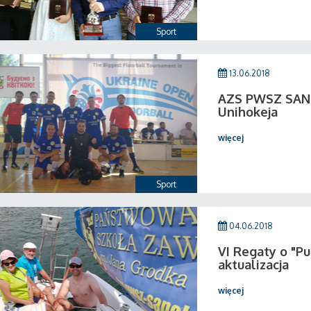
Sport
13.06.2018
AZS PWSZ SANO
Unihokeja
więcej
Sport
04.06.2018
VI Regaty o "P
aktualizacja
więcej