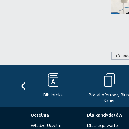
DRU
teka
Portal ofertowy Biura
Newsletter
Karier
Uczelnia
Dla kandydatów
Władze Uczelni
Dlaczego warto