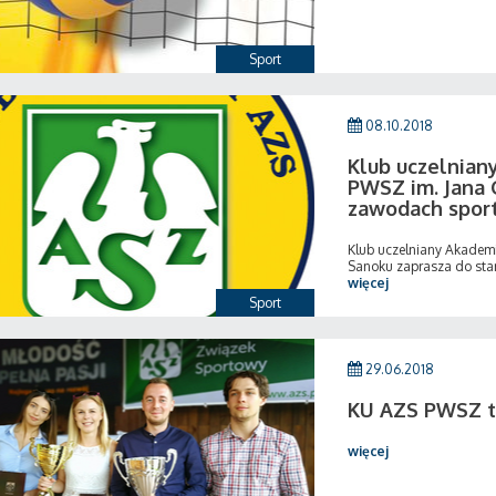
Sport
08.10.2018
Klub uczelnia
PWSZ im. Jana 
zawodach spor
Klub uczelniany Akadem
Sanoku zaprasza do sta
więcej
Sport
29.06.2018
KU AZS PWSZ tr
więcej