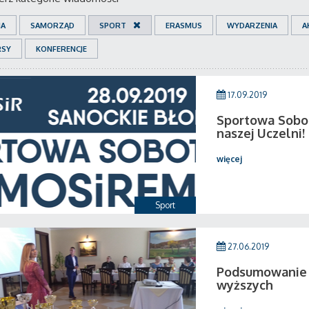
IA
SAMORZĄD
SPORT
ERASMUS
WYDARZENIA
A
RSY
KONFERENCJE
17.09.2019
Sportowa Sobo
naszej Uczelni!
więcej
Sport
27.06.2019
Podsumowanie 
wyższych