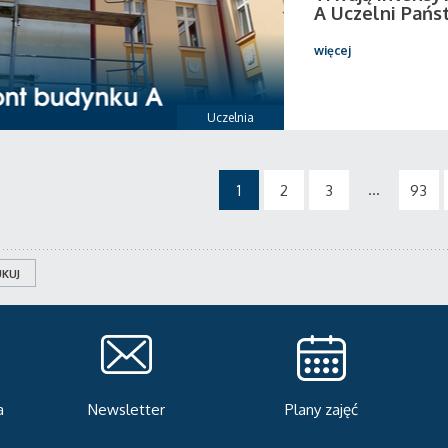
A Uczelni Pańs
więcej
Uczelnia
...
1
2
3
93
KUJ
Plany zajęć
Serwis rekrutacyjny
A