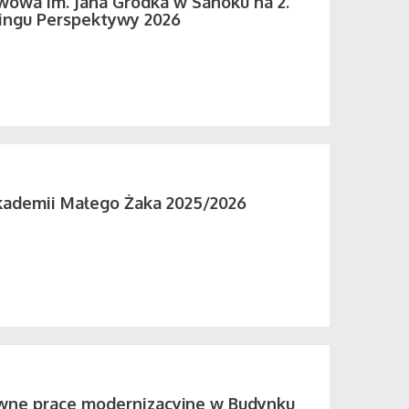
wowa im. Jana Grodka w Sanoku na 2.
ingu Perspektywy 2026
kademii Małego Żaka 2025/2026
wne prace modernizacyjne w Budynku