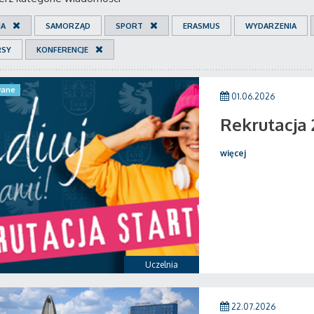
IA
SAMORZĄD
SPORT
ERASMUS
WYDARZENIA
RSY
KONFERENCJE
ane
01.06.2026
Rekrutacja
więcej
Uczelnia
22.07.2026