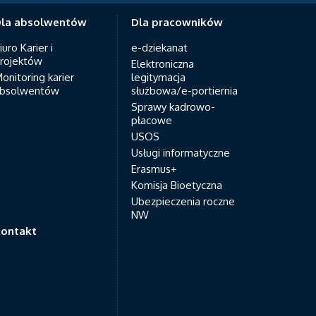
la absolwentów
Dla pracowników
iuro Karier i
e-dziekanat
rojektów
Elektroniczna
onitoring karier
legitymacja
bsolwentów
służbowa/e-portiernia
Sprawy kadrowo-
płacowe
USOS
Usługi informatyczne
Erasmus+
Komisja Bioetyczna
Ubezpieczenia roczne
NW
ontakt