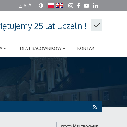
A
A
A
iętujemy 25 lat Uczelni!
W
DLA PRACOWNIKÓW
KONTAKT
WYCZYŚĆ FILTROWANIE