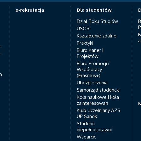
e-rekrutacja
Dla studentów
D
Dział Toku Studiów
B
P
USOS
M
Kształcenie zdalne
a
Praktyki
7
Biuro Karier i
y
Projektów
Biuro Promocji i
Współpracy
h
(Erasmus+)
Ubezpieczenia
Samorząd studencki
Koła naukowe i koła
zainteresowań
K
Klub Uczelniany AZS
UP Sanok
Studenci
niepełnosprawni
Wsparcie