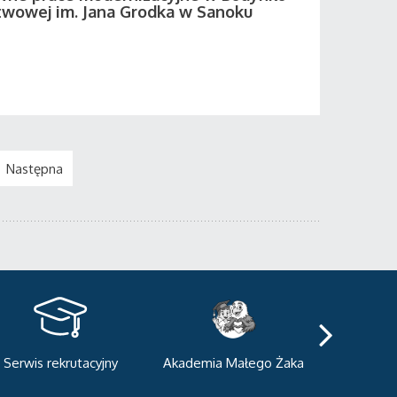
twowej im. Jana Grodka w Sanoku
Następna
kademia Małego Żaka
Centrum Sportowo-
Centrum
Dydaktyczne
Med