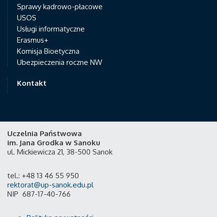
Sprawy kadrowo-płacowe
USOS
Usługi informatyczne
Erasmus+
Komisja Bioetyczna
Ubezpieczenia roczne NW
Kontakt
Uczelnia Państwowa
im. Jana Grodka w Sanoku
ul. Mickiewicza 21, 38-500 Sanok
tel.: +48 13 46 55 950
rektorat@up-sanok.edu.pl
NIP 687-17-40-766