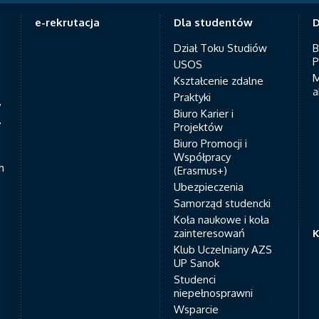
e-rekrutacja
Dla studentów
D
Dział Toku Studiów
B
P
USOS
M
Kształcenie zdalne
a
Praktyki
7
Biuro Karier i
y
Projektów
Biuro Promocji i
Współpracy
h
(Erasmus+)
Ubezpieczenia
Samorząd studencki
Koła naukowe i koła
zainteresowań
K
Klub Uczelniany AZS
UP Sanok
Studenci
niepełnosprawni
Wsparcie