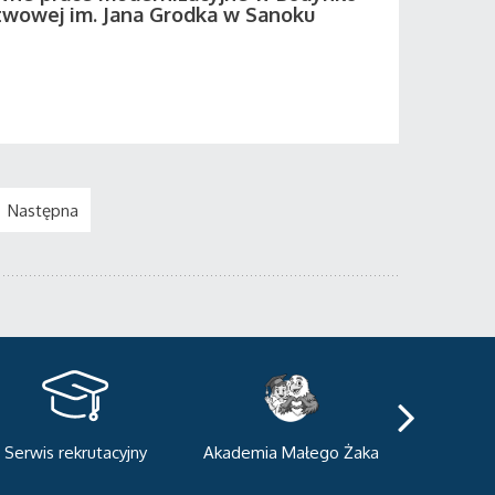
twowej im. Jana Grodka w Sanoku
Następna
kademia Małego Żaka
Centrum Sportowo-
Centrum
Dydaktyczne
Med