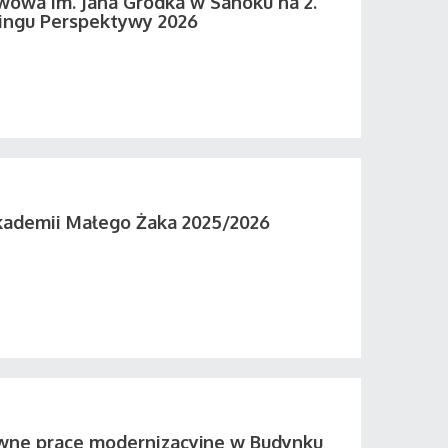
wowa im. Jana Grodka w Sanoku na 2.
ingu Perspektywy 2026
kademii Małego Żaka 2025/2026
wne prace modernizacyjne w Budynku