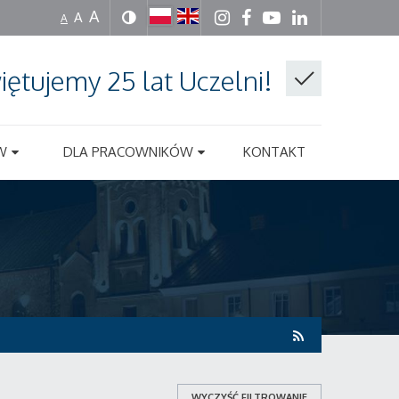
A
A
A
iętujemy 25 lat Uczelni!
W
DLA PRACOWNIKÓW
KONTAKT
WYCZYŚĆ FILTROWANIE