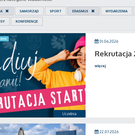
IA
SAMORZĄD
SPORT
ERASMUS
WYDARZENIA
RSY
KONFERENCJE
ane
01.06.2026
Rekrutacja
więcej
Uczelnia
22.07.2026