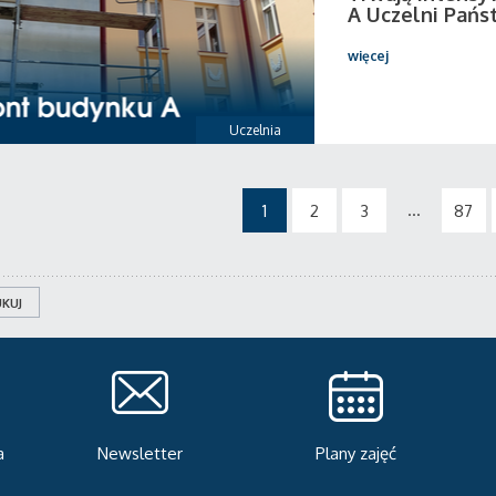
A Uczelni Pańs
więcej
Uczelnia
...
1
2
3
87
KUJ
Plany zajęć
Serwis rekrutacyjny
A