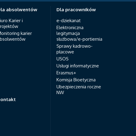
la absolwentów
Dla pracowników
iuro Karier i
e-dziekanat
rojektów
Elektroniczna
onitoring karier
legitymacja
bsolwentów
służbowa/e-portiernia
Sprawy kadrowo-
płacowe
USOS
Usługi informatyczne
Erasmus+
Komisja Bioetyczna
Ubezpieczenia roczne
NW
ontakt