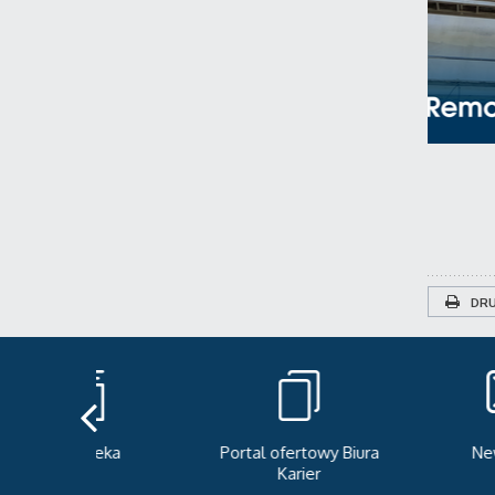
DRU
teka
Portal ofertowy Biura
Newsletter
Karier