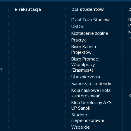
e-rekrutacja
Dla studentów
D
Dział Toku Studiów
B
P
USOS
M
Kształcenie zdalne
a
Praktyki
7
Biuro Karier i
y
Projektów
Biuro Promocji i
Współpracy
h
(Erasmus+)
Ubezpieczenia
Samorząd studencki
Koła naukowe i koła
zainteresowań
K
Klub Uczelniany AZS
UP Sanok
Studenci
niepełnosprawni
Wsparcie