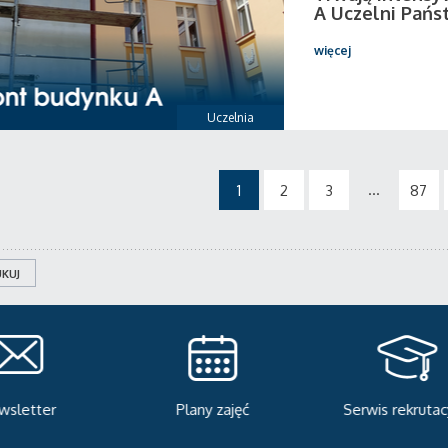
A Uczelni Pańs
więcej
Uczelnia
...
1
2
3
87
KUJ
Plany zajęć
Serwis rekrutacyjny
A