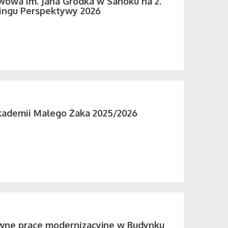
wowa im. Jana Grodka w Sanoku na 2.
ingu Perspektywy 2026
kademii Małego Żaka 2025/2026
wne prace modernizacyjne w Budynku