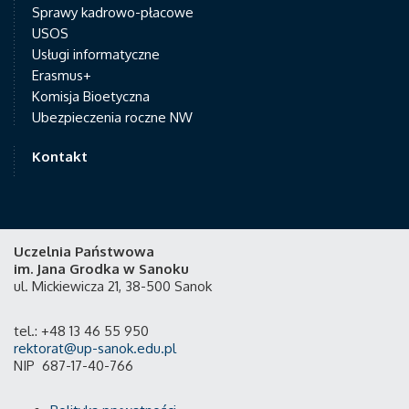
Sprawy kadrowo-płacowe
USOS
Usługi informatyczne
Erasmus+
Komisja Bioetyczna
Ubezpieczenia roczne NW
Kontakt
Uczelnia Państwowa
im. Jana Grodka w Sanoku
ul. Mickiewicza 21, 38-500 Sanok
tel.: +48 13 46 55 950
rektorat@up-sanok.edu.pl
NIP 687-17-40-766