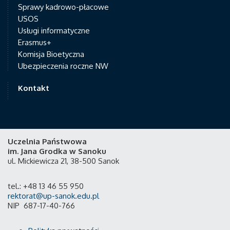
Sprawy kadrowo-płacowe
USOS
Usługi informatyczne
Erasmus+
Komisja Bioetyczna
Ubezpieczenia roczne NW
Kontakt
Uczelnia Państwowa
im. Jana Grodka w Sanoku
ul. Mickiewicza 21, 38-500 Sanok
tel.: +48 13 46 55 950
rektorat@up-sanok.edu.pl
NIP 687-17-40-766