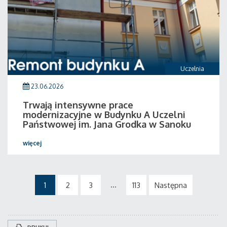
Uczelnia
23.06.2026
Trwają intensywne prace
modernizacyjne w Budynku A Uczelni
Państwowej im. Jana Grodka w Sanoku
więcej
...
1
2
3
113
Następna