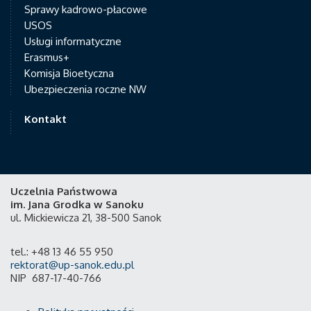
Sprawy kadrowo-płacowe
USOS
Usługi informatyczne
Erasmus+
Komisja Bioetyczna
Ubezpieczenia roczne NW
Kontakt
Uczelnia Państwowa
im. Jana Grodka w Sanoku
ul. Mickiewicza 21, 38-500 Sanok
tel.: +48 13 46 55 950
rektorat@up-sanok.edu.pl
NIP 687-17-40-766