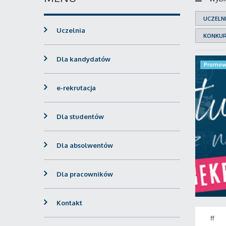
UCZELN
Uczelnia
KONKU
Dla kandydatów
Promow
e-rekrutacja
Dla studentów
Dla absolwentów
Dla pracowników
Kontakt
ff