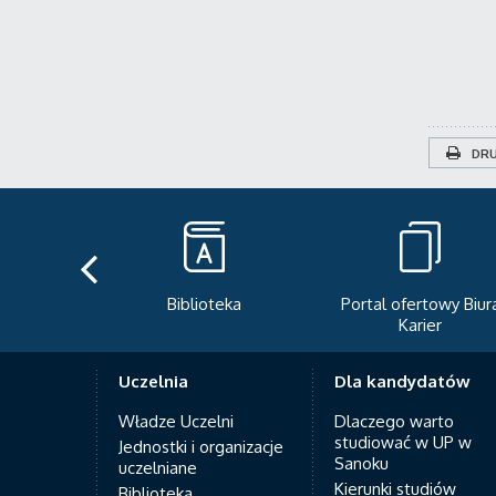
DRU
teka
Portal ofertowy Biura
Newsletter
Karier
Uczelnia
Dla kandydatów
Władze Uczelni
Dlaczego warto
studiować w UP w
Jednostki i organizacje
Sanoku
uczelniane
Kierunki studiów
Biblioteka