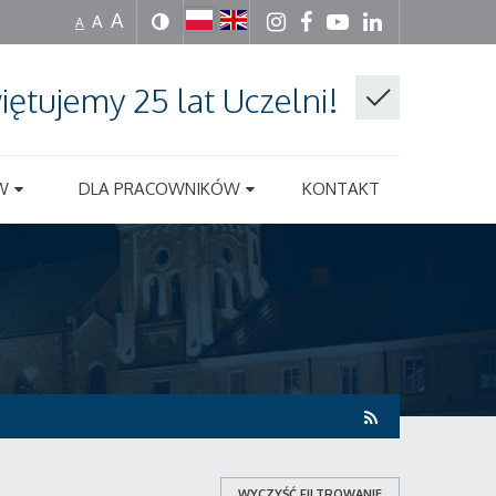
A
A
A
iętujemy 25 lat Uczelni!
W
DLA PRACOWNIKÓW
KONTAKT
WYCZYŚĆ FILTROWANIE