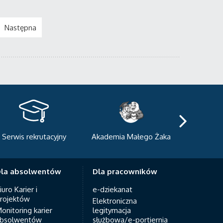
Następna
kademia Małego Żaka
Centrum Sportowo-
Centrum
Dydaktyczne
Med
la absolwentów
Dla pracowników
iuro Karier i
e-dziekanat
rojektów
Elektroniczna
onitoring karier
legitymacja
bsolwentów
służbowa/e-portiernia