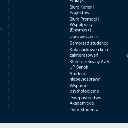
Praktyki
7
Biuro Karier i
y
Projektów
Biuro Promocji i
Współpracy
h
(Erasmus+)
Ubezpieczenia
Samorząd studencki
Koła naukowe i koła
zainteresowań
K
Klub Uczelniany AZS
UP Sanok
Studenci
niepełnosprawni
Wsparcie
psychologiczne
Duszpasterstwo
Akademickie
Dom Studenta