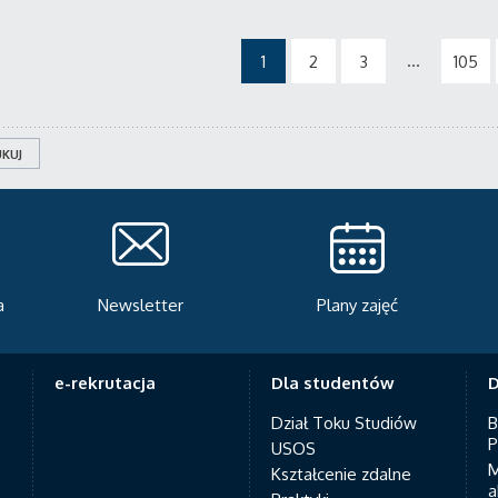
...
1
2
3
105
KUJ
Plany zajęć
Serwis rekrutacyjny
A
e-rekrutacja
Dla studentów
D
Dział Toku Studiów
B
P
USOS
M
Kształcenie zdalne
a