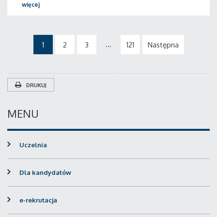
więcej
...
1
2
3
121
Następna
DRUKUJ
MENU
Uczelnia
Dla kandydatów
e-rekrutacja