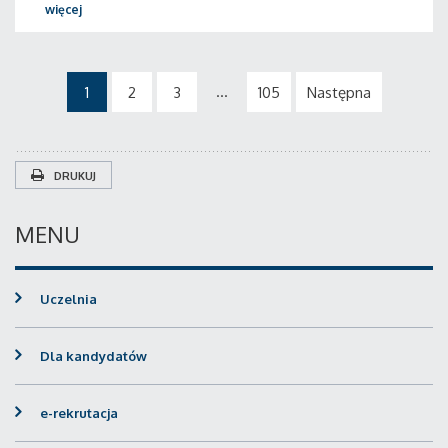
więcej
...
1
2
3
105
Następna
DRUKUJ
MENU
Uczelnia
Dla kandydatów
e-rekrutacja