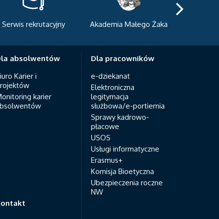
kademia Małego Żaka
Centrum Sportowo-
Centru
Dydaktyczne
Med
la absolwentów
Dla pracowników
iuro Karier i
e-dziekanat
rojektów
Elektroniczna
onitoring karier
legitymacja
bsolwentów
służbowa/e-portiernia
Sprawy kadrowo-
płacowe
USOS
Usługi informatyczne
Erasmus+
Komisja Bioetyczna
Ubezpieczenia roczne
NW
ontakt