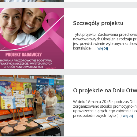
Szczegóły projektu
Tytuł projektu: Zachowania prozdrowot
nowotworowych Określenie rodzaju pro
jest przedstawienie wybranych zach
kontekście (...)
więcej
O projekcie na Dniu Ot
W dniu 19 marca 2025 r. podczas Dni
zorganizowano stoisko promocyjno-inf
upowszechniających jego założenia i 
przedpołudniowych i było (...)
więcej