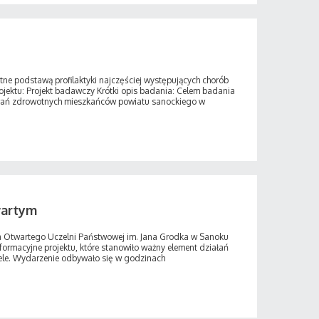
ne podstawą profilaktyki najczęściej występujących chorób
jektu: Projekt badawczy Krótki opis badania: Celem badania
owań zdrowotnych mieszkańców powiatu sanockiego w
wartym
a Otwartego Uczelni Państwowej im. Jana Grodka w Sanoku
ormacyjne projektu, które stanowiło ważny element działań
cele. Wydarzenie odbywało się w godzinach