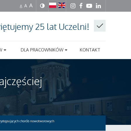
A
A
A
iętujemy 25 lat Uczelni!
W
DLA PRACOWNIKÓW
KONTAKT
jczęściej
 występujących chorób nowotworowych