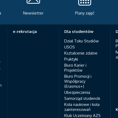
Plany zajęć
Serwis rekrutacyjny
A
e-rekrutacja
Dla studentów
D
Dział Toku Studiów
B
P
USOS
M
Kształcenie zdalne
a
Praktyki
7
Biuro Karier i
y
Projektów
Biuro Promocji i
Współpracy
h
(Erasmus+)
Ubezpieczenia
Samorząd studencki
Koła naukowe i koła
zainteresowań
K
Klub Uczelniany AZS