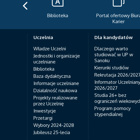
teka
Portal ofertowy Biura
Newsletter
Karier
Uczelnia
Dla kandydatów
Władze Uczelni
Dlaczego warto
studiować w UP w
Jednostki i organizacje
Sanoku
uczelniane
Kierunki studiów
Biblioteka
Rekrutacja 2026/202
Baza dydaktyczna
Informator Uczelnian
Informacje uczelniane
2026/2027
Działalność naukowa
Studia 26+ bez
Projekty realizowane
ograniczeń wiekowyc
przez Uczelnię
Program pomocy
Inwestycje
stypendialnej
Przetargi
Wybory 2024-2028
Jubileusz 25-lecia