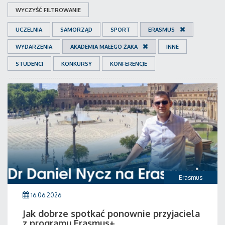
WYCZYŚĆ FILTROWANIE
UCZELNIA
SAMORZĄD
SPORT
ERASMUS
WYDARZENIA
AKADEMIA MAŁEGO ŻAKA
INNE
STUDENCI
KONKURSY
KONFERENCJE
Erasmus
16.06.2026
Jak dobrze spotkać ponownie przyjaciela
z programu Erasmus+