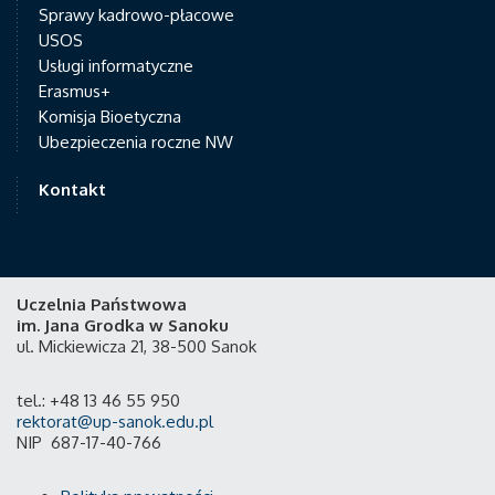
Sprawy kadrowo-płacowe
USOS
Usługi informatyczne
Erasmus+
Komisja Bioetyczna
Ubezpieczenia roczne NW
Kontakt
Uczelnia Państwowa
im. Jana Grodka w Sanoku
ul. Mickiewicza 21, 38-500 Sanok
tel.: +48 13 46 55 950
rektorat@up-sanok.edu.pl
NIP 687-17-40-766