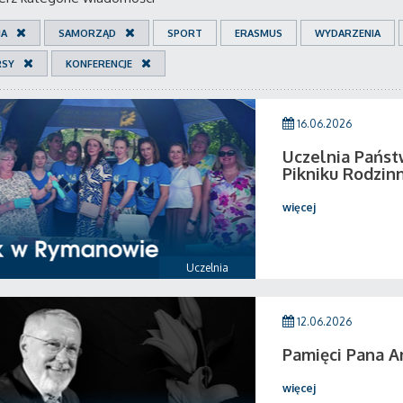
IA
SAMORZĄD
SPORT
ERASMUS
WYDARZENIA
RSY
KONFERENCJE
16.06.2026
Uczelnia Państ
Pikniku Rodzi
więcej
Uczelnia
12.06.2026
Pamięci Pana A
więcej