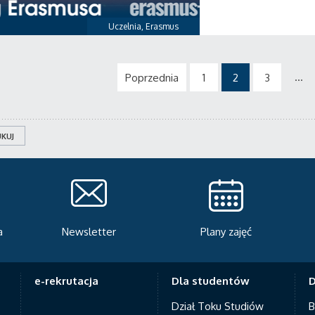
Uczelnia
,
Erasmus
...
Poprzednia
1
2
3
KUJ
Plany zajęć
Serwis rekrutacyjny
A
e-rekrutacja
Dla studentów
D
Dział Toku Studiów
B