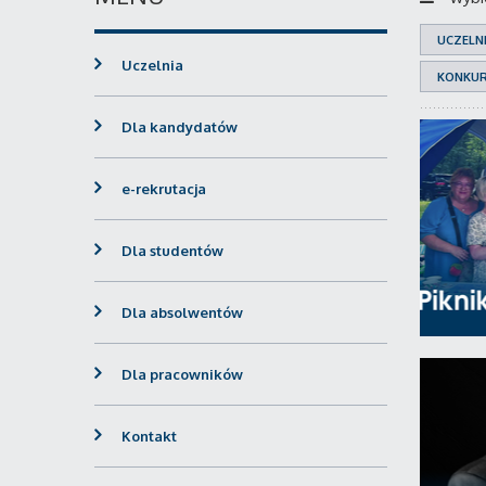
UCZELN
Uczelnia
KONKU
Dla kandydatów
e-rekrutacja
Dla studentów
Dla absolwentów
Dla pracowników
Kontakt