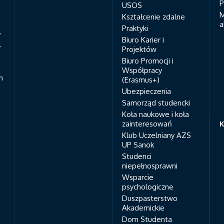
P
USOS
M
Kształcenie zdalne
a
Praktyki
7
Biuro Karier i
y
Projektów
Biuro Promocji i
Współpracy
h
(Erasmus+)
Ubezpieczenia
Samorząd studencki
Koła naukowe i koła
zainteresowań
K
Klub Uczelniany AZS
UP Sanok
Studenci
niepełnosprawni
Wsparcie
psychologiczne
Duszpasterstwo
Akademickie
Dom Studenta