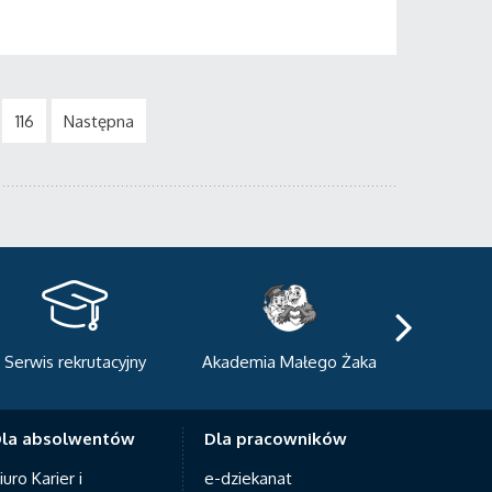
116
Następna
kademia Małego Żaka
Centrum Sportowo-
Centrum
Dydaktyczne
Med
la absolwentów
Dla pracowników
iuro Karier i
e-dziekanat