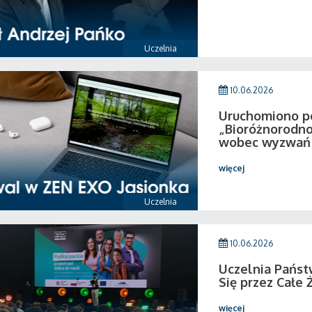
Uczelnia
10.06.2026
Uruchomiono por
„Bioróżnorodno
wobec wyzwań 
więcej
Uczelnia
10.06.2026
Uczelnia Państ
Się przez Całe 
więcej