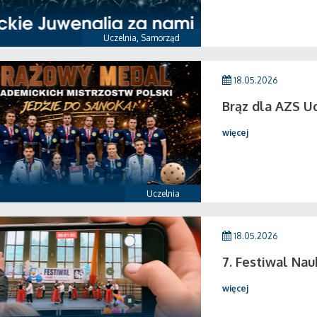
Uczelnia
,
Samorząd
18.05.2026
Brąz dla AZS U
więcej
Uczelnia
18.05.2026
7. Festiwal Nau
więcej