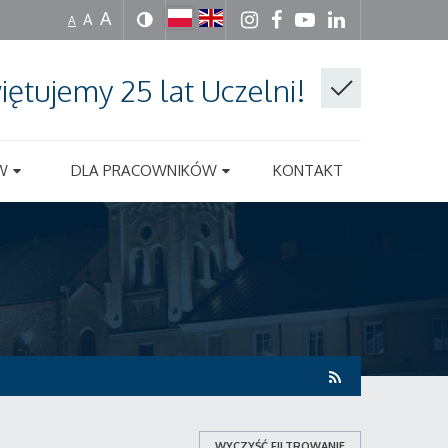
A
A
A
iętujemy 25 lat Uczelni!
W
DLA PRACOWNIKÓW
KONTAKT
WYCZYŚĆ FILTROWANIE