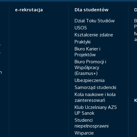
e-rekrutacja
Dla studentów
D
Dział Toku Studiów
B
P
USOS
M
Kształcenie zdalne
a
Praktyki
7
Biuro Karier i
y
Projektów
Biuro Promocji i
Współpracy
h
(Erasmus+)
Ubezpieczenia
Samorząd studencki
Koła naukowe i koła
zainteresowań
K
Klub Uczelniany AZS
UP Sanok
Studenci
niepełnosprawni
Wsparcie