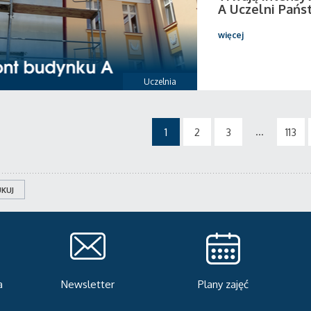
A Uczelni Pańs
więcej
Uczelnia
...
1
2
3
113
KUJ
Plany zajęć
Serwis rekrutacyjny
A