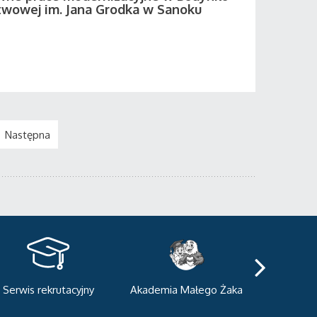
twowej im. Jana Grodka w Sanoku
Następna
kademia Małego Żaka
Centrum Sportowo-
Centrum
Dydaktyczne
Med