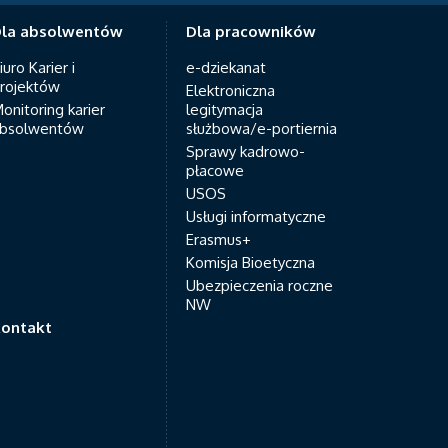
la absolwentów
Dla pracowników
iuro Karier i
e-dziekanat
rojektów
Elektroniczna
onitoring karier
legitymacja
bsolwentów
służbowa/e-portiernia
Sprawy kadrowo-
płacowe
USOS
Usługi informatyczne
Erasmus+
Komisja Bioetyczna
Ubezpieczenia roczne
NW
ontakt