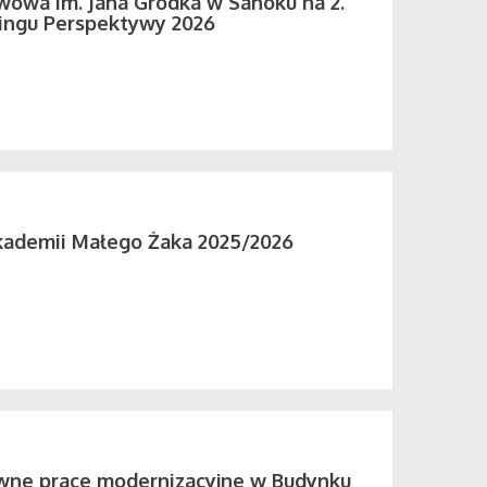
wowa im. Jana Grodka w Sanoku na 2.
ingu Perspektywy 2026
kademii Małego Żaka 2025/2026
wne prace modernizacyjne w Budynku