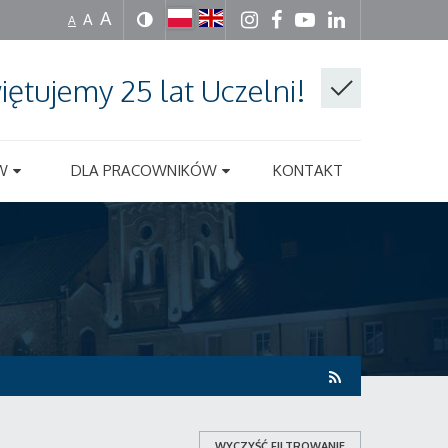
A
A
A
iętujemy 25 lat Uczelni!
W
DLA PRACOWNIKÓW
KONTAKT
WYCZYŚĆ FILTROWANIE