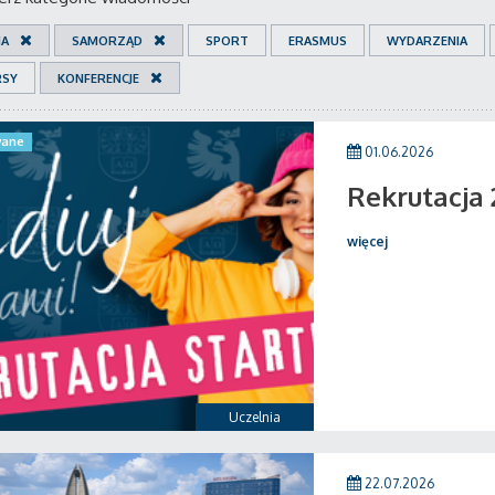
IA
SAMORZĄD
SPORT
ERASMUS
WYDARZENIA
RSY
KONFERENCJE
ane
01.06.2026
Rekrutacja
więcej
Uczelnia
22.07.2026