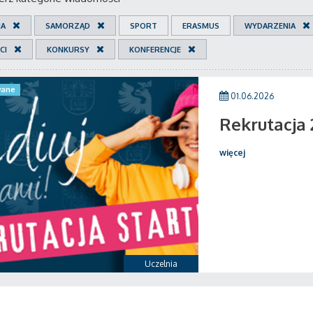
IA
SAMORZĄD
SPORT
ERASMUS
WYDARZENIA
CI
KONKURSY
KONFERENCJE
ane
01.06.2026
Rekrutacja
więcej
Uczelnia