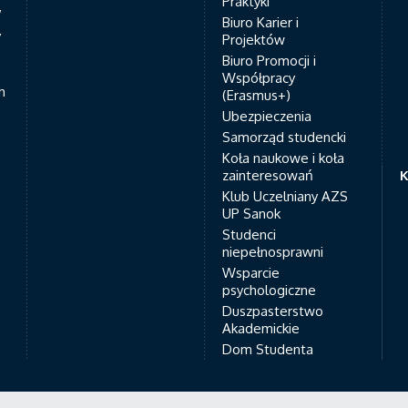
Praktyki
7
Biuro Karier i
y
Projektów
Biuro Promocji i
Współpracy
h
(Erasmus+)
Ubezpieczenia
Samorząd studencki
Koła naukowe i koła
zainteresowań
K
Klub Uczelniany AZS
UP Sanok
Studenci
niepełnosprawni
Wsparcie
psychologiczne
Duszpasterstwo
Akademickie
Dom Studenta