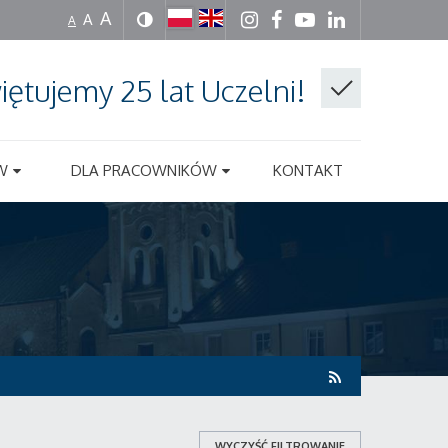
A
A
A
iętujemy 25 lat Uczelni!
W
DLA PRACOWNIKÓW
KONTAKT
WYCZYŚĆ FILTROWANIE