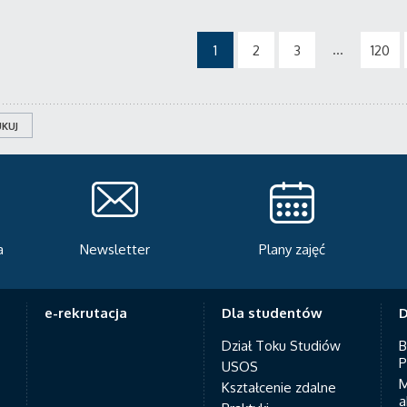
...
1
2
3
120
KUJ
Plany zajęć
Serwis rekrutacyjny
A
e-rekrutacja
Dla studentów
D
Dział Toku Studiów
B
P
USOS
M
Kształcenie zdalne
a