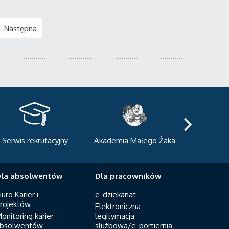
Następna
kademia Małego Żaka
Centrum Sportowo-
Centrum
Dydaktyczne
Med
la absolwentów
Dla pracowników
iuro Karier i
e-dziekanat
rojektów
Elektroniczna
onitoring karier
legitymacja
bsolwentów
służbowa/e-portiernia