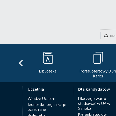
DRU
teka
Portal ofertowy Biura
Newsletter
Karier
Uczelnia
Dla kandydatów
Władze Uczelni
Dlaczego warto
studiować w UP w
Jednostki i organizacje
Sanoku
uczelniane
Kierunki studiów
Biblioteka